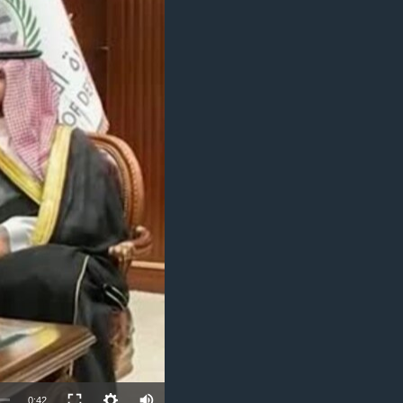
مستندها
فرهنگ و زندگی
حقوق شهروندی
انتخابات ریاست جمهوری آمریکا ۲۰۲۴
اقتصادی
حمله جمهوری اسلامی به اسرائیل
رمز مهسا
علم و فناوری
اسرائیل در جنگ
ورزش زنان در ایران
گالری عکس
اعتراضات زن، زندگی، آزادی
آرشیو پخش زنده
مجموعه مستندهای دادخواهی
تریبونال مردمی آبان ۹۸
دادگاه حمید نوری
چهل سال گروگان‌گیری
قانون شفافیت دارائی کادر رهبری ایران
اعتراضات مردمی آبان ۹۸
اسرائیل در جنگ
0:42