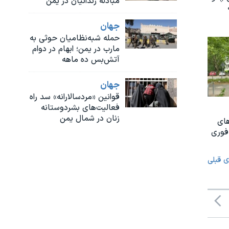
مبادله زندانیان در یمن
جهان
حمله شبه‌نظامیان حوثی به
مارب در یمن؛ ابهام در دوام
آتش‌بس ده ماهه
جهان
قوانین «مردسالارانه» سد راه
فعالیت‌های بشردوستانه
زنان در شمال یمن
های
فوری
ی قبلی