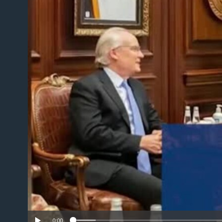
No m
0:00