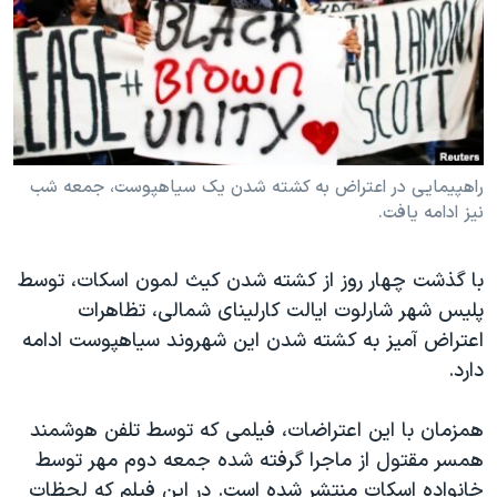
دنبال کنید
مستندها
فرهنگ و زندگی
حقوق شهروندی
انتخابات ریاست جمهوری آمریکا ۲۰۲۴
اقتصادی
حمله جمهوری اسلامی به اسرائیل
رمز مهسا
علم و فناوری
زبانهای مختلف
اسرائیل در جنگ
ورزش زنان در ایران
راهپیمایی در اعتراض به کشته شدن یک سیاهپوست، جمعه شب
نیز ادامه یافت.
گالری عکس
اعتراضات زن، زندگی، آزادی
آرشیو پخش زنده
مجموعه مستندهای دادخواهی
با گذشت چهار روز از کشته شدن کیث لمون اسکات، توسط
تریبونال مردمی آبان ۹۸
پلیس شهر شارلوت ایالت کارلینای شمالی، تظاهرات
اعتراض آمیز به کشته شدن این شهروند سیاهپوست ادامه
دادگاه حمید نوری
دارد.
چهل سال گروگان‌گیری
قانون شفافیت دارائی کادر رهبری ایران
همزمان با این اعتراضات، فیلمی که توسط تلفن هوشمند
همسر مقتول از ماجرا گرفته شده جمعه دوم مهر توسط
اعتراضات مردمی آبان ۹۸
خانواده اسکات منتشر شده است. در این فیلم که لحظات