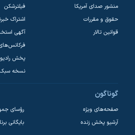
منشور صدای آمریکا
فیلترشکن
حقوق و مقررات
اشتراک خبرن
قوانین تالار
آگهی استخد
فرکانس‌های 
پخش رادیو
یادگیری زبان انگلیسی
نسخه سبک 
دنبال کنید
گوناگون
صفحه‌های ویژه
رؤسای جمهو
آرشیو پخش زنده
بایگانی برن
زبانهای مختلف