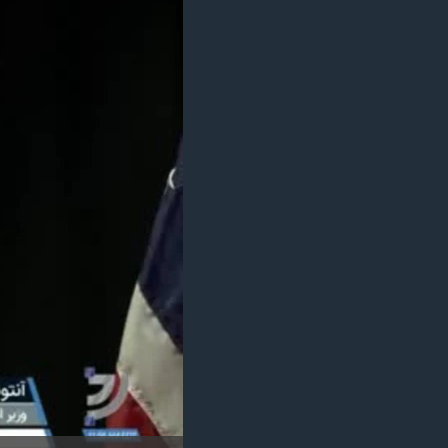
مستندها
فرهنگ و زندگی
حقوق شهروندی
انتخابات ریاست جمهوری آمریکا ۲۰۲۴
اقتصادی
حمله جمهوری اسلامی به اسرائیل
رمز مهسا
علم و فناوری
اسرائیل در جنگ
ورزش زنان در ایران
گالری عکس
اعتراضات زن، زندگی، آزادی
آرشیو پخش زنده
مجموعه مستندهای دادخواهی
تریبونال مردمی آبان ۹۸
دادگاه حمید نوری
چهل سال گروگان‌گیری
قانون شفافیت دارائی کادر رهبری ایران
اعتراضات مردمی آبان ۹۸
اسرائیل در جنگ