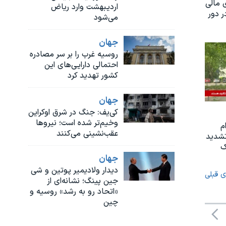
 مالی
اردیبهشت وارد ریاض
 دور
می‌شود
جهان
روسیه غرب را بر سر مصادره
احتمالی دارایی‌های این
کشور تهدید کرد
جهان
کی‌یف: جنگ در شرق اوکراین
وخیم‌تر شده است؛ نیروها
م
عقب‌‌نشینی می‌کنند
تشدید
ک
جهان
دیدار ولادیمیر پوتین و شی
ی قبلی
جین‌ پینگ؛ نشانه‌ای از
«اتحاد رو‌ به‌ رشد» روسیه و
چین