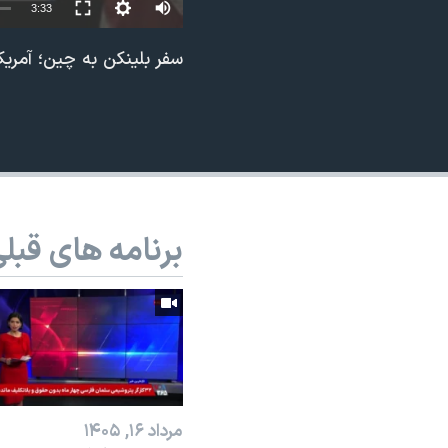
3:33
نرگس محمدی برنده جایزه نوبل صلح
سفر بلینکن به چین؛ آمری
همایش محافظه‌کاران آمریکا «سی‌پک»
صفحه‌های ویژه
سفر پرزیدنت ترامپ به چین
برنامه های قبل
مرداد ۱۶, ۱۴۰۵