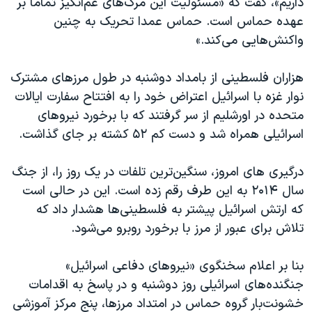
داریم»، گفت که «مسئولیت این مرگ‌های غم‌انگیز تماما بر
اسرائیل در جنگ
عهده حماس است. حماس عمدا تحریک به چنین
نرگس محمدی برنده جایزه نوبل صلح
واکنش‌هایی می‌کند.»
همایش محافظه‌کاران آمریکا «سی‌پک»
هزاران فلسطینی از بامداد دوشنبه در طول مرزهای مشترک
صفحه‌های ویژه
نوار غزه با اسرائیل اعتراض خود را به افتتاح سفارت ایالات
سفر پرزیدنت ترامپ به چین
متحده در اورشلیم از سر گرفتند که با برخورد نیروهای
اسرائیلی همراه شد و دست کم ۵۲ کشته بر جای گذاشت.
درگیری های امروز، سنگین‌ترین تلفات در یک روز را، از جنگ
سال ۲۰۱۴ به این طرف رقم زده است. این در حالی است
که ارتش اسرائیل پیشتر به فلسطینی‌ها هشدار داد که
تلاش برای عبور از مرز با برخورد روبرو می‌شود.
بنا بر اعلام سخنگوی «نیروهای دفاعی اسرائیل»
جنگنده‌های اسرائیلی روز دوشنبه و در پاسخ به اقدامات
خشونت‌بار گروه حماس در امتداد مرزها، پنج مرکز آموزشی