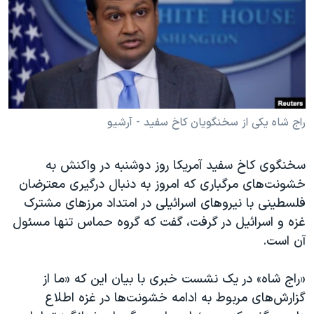
دنبال کنید
مستندها
فرهنگ و زندگی
حقوق شهروندی
انتخابات ریاست جمهوری آمریکا ۲۰۲۴
اقتصادی
حمله جمهوری اسلامی به اسرائیل
رمز مهسا
علم و فناوری
زبانهای مختلف
اسرائیل در جنگ
ورزش زنان در ایران
راج شاه یکی از سخنگویان کاخ سفید - آرشیو
گالری عکس
اعتراضات زن، زندگی، آزادی
سخنگوی کاخ سفید آمریکا روز دوشنبه در واکنش به
آرشیو پخش زنده
مجموعه مستندهای دادخواهی
خشونت‌های مرگباری که امروز به دنبال درگیری معترضان
تریبونال مردمی آبان ۹۸
فلسطینی با نیروهای اسرائیلی در امتداد مرزهای مشترک
دادگاه حمید نوری
غزه و اسرائیل در گرفت، گفت که گروه حماس تنها مسئول
آن است.
چهل سال گروگان‌گیری
قانون شفافیت دارائی کادر رهبری ایران
«راج شاه» در یک نشست خبری با بیان این که «ما از
اعتراضات مردمی آبان ۹۸
گزارش‌های مربوط به ادامه خشونت‌ها در غزه اطلاع