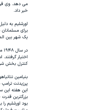
می دهد. وی قرار 
خبر داد.
اورشلیم به دلی
برای مسلمانان 
یک شهر بین المل
در 
کنترل بخش شرقی
بنيامين نتانياه
پرزیدنت ترامپ ب
اين هفته اين سع
بزرگترين قدرت 
بود اورشليم را 