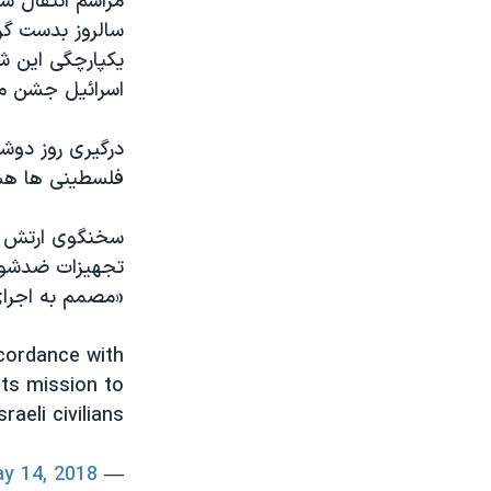
مراسم انتقال سف
اسرائیل جشن می 
درگیری روز دوشن
فلسطینی ها هشدا
سخنگوی ارتش اسر
تجهیزات ضدشورش 
«مصمم به اجرای
ccordance with
its mission to
raeli civilians
y 14, 2018
— IDF (@IDFSpokesperson)