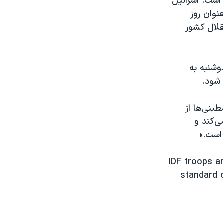
 است. اسرائیل
وزە ۵۱ سال پیش را بعنوان روز
نوان روز استقلال کشور
وشنبه به
 شود.
ینی‌ها از
ی‌کند و
است.»
IDF troops a
standard o