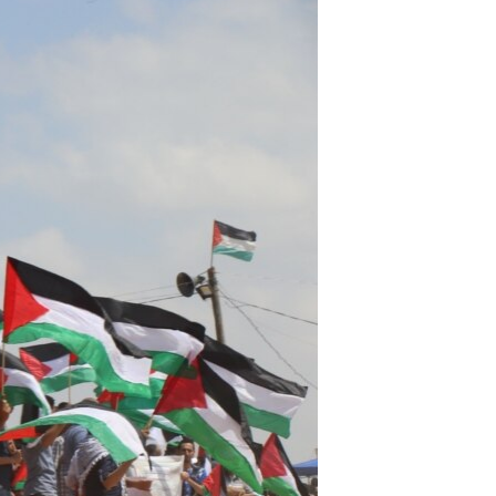
مستندها
فرهنگ و زندگی
حقوق شهروندی
انتخابات ریاست جمهوری آمریکا ۲۰۲۴
اقتصادی
حمله جمهوری اسلامی به اسرائیل
رمز مهسا
علم و فناوری
اسرائیل در جنگ
ورزش زنان در ایران
گالری عکس
اعتراضات زن، زندگی، آزادی
آرشیو پخش زنده
مجموعه مستندهای دادخواهی
تریبونال مردمی آبان ۹۸
دادگاه حمید نوری
چهل سال گروگان‌گیری
قانون شفافیت دارائی کادر رهبری ایران
اعتراضات مردمی آبان ۹۸
اسرائیل در جنگ