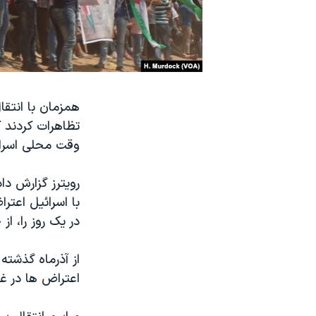
نرگس محمدی برنده جایزه نوبل صلح
همایش محافظه‌کاران آمریکا «سی‌پک»
صفحه‌های ویژه
سفر پرزیدنت ترامپ به چین
همزمان با انتقا
تظاهرات کردند ک
وقت محلی اسرائیل دست کم
با اسرائیل اعتر
در یک روز را، از جنگ سال ۲۰۱۴ غ
از آذرماه گذشته 
اعتراض ها در غزه ش