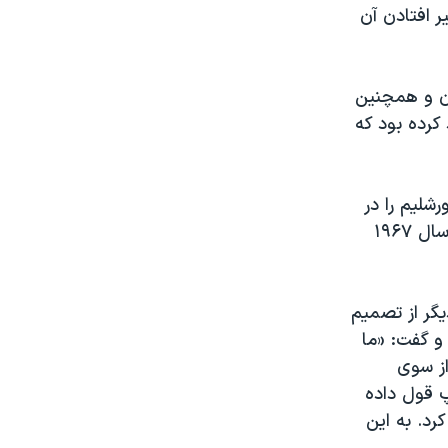
ر افتادن آن
ان و همچنین
کرده بود که
رشلیم را در
اختیار گرفتند. اسرائیل که این شهر را پایتخت ابدی خود می‌داند، پس از جنگ سال ۱۹۶۷
يگر از تصميم
 و گفت: «ما
از سوی
پ قول داده
رد. به اين