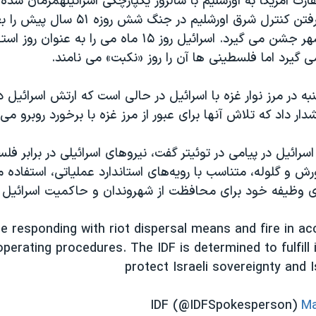
ارت آمریکا به اورشلیم با سالروز یکپارچگی اسرائیلهمزمان شده
سالروز بدست گرفتن کنترل شرق اورشلیم در جنگ شش ر
یکپارچگی این شهر جشن می گیرد. اسرائیل روز ۱۵ ماه می را به ع
گیرد اما فلسطینی ها آن را روز «نکبت» می نامند.
به در مرز نوار غزه با اسرائیل در حالی است که ارتش اسرائیل د
ر داد که تلاش آنها برای عبور از مرز غزه با برخورد روبرو می
ائیل در پیامی در توئیتر گفت، نیروهای اسرائیلی در برابر فلسط
و گلوله، متناسب با رویه‌های استاندارد عملیاتی، استفاده م
 وظیفه خود برای محافظت از شهروندان و حاکمیت اسرائیل 
re responding with riot dispersal means and fire in a
perating procedures. The IDF is determined to fulfill 
protect Israeli sovereignty and Is
Ma