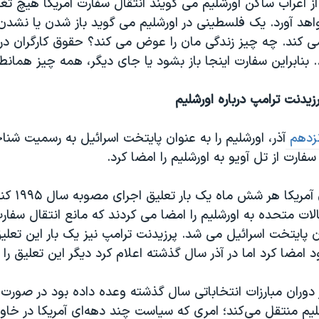
از اعراب ساکن اورشلیم می گویند انتقال سفارت آمریکا هیچ تغی
هد آورد. یک فلسطینی در اورشلیم می گوید باز شدن یا نشد
ی کند. چه چیز زندگی مان را عوض می کند؟ حقوق کارگران در ف
. بنابراین سفارت اینجا باز بشود یا جای دیگر، همه چیز همانط
زیدنت ترامپ درباره اورشلیم
نزدهم
آذر، اورشلیم را به عنوان پایتخت اسرائیل به رسمیت شن
 سفارت از تل آویو به اورشلیم را امضا کرد.
رؤسای جمهوری آمر
الات متحده به اورشلیم را امضا می کردند که مانع انتقال سفارت
ن پایتخت اسرائیل می شد. پرزیدنت ترامپ نیز یک بار این تعل
د امضا کرد اما در آذر سال گذشته اعلام کرد دیگر این تعلیق را
 دوران مبارزات انتخاباتی سال گذشته وعده داده بود در صورت
شلیم منتقل می‌کند؛ امری که سیاست چند دهه‌ای آمریکا در خاور 