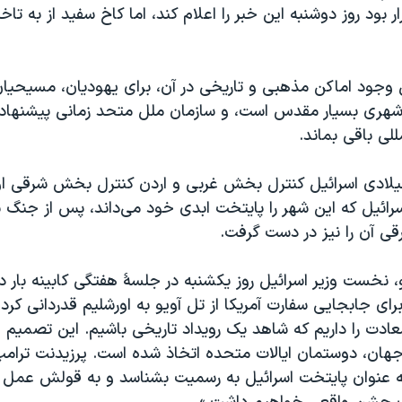
بود روز دوشنبه این خبر را اعلام کند، اما کاخ سفید از به تاخی
ل وجود اماکن مذهبی و تاریخی در آن، برای یهودیان، مسیحی
شهری بسیار مقدس است، و سازمان ملل متحد زمانی پیشنهاد 
لی باقی بماند.
سال ۱۹۴۸ میلادی اسرائیل کنترل بخش غربی و اردن کنترل بخش شرقی او
 آن را نیز در دست گرفت.
و، نخست وزير اسرائيل روز یکشنبه در جلسۀ هفتگی کابينه بار د
رای جابجایی سفارت آمریکا از تل آویو به اورشلیم قدردانی کرد
ادت را داريم که شاهد يک رويداد تاريخی باشيم. اين تصميم 
جهان، دوستمان ايالات متحده اتخاذ شده است. پرزيدنت ترام
به عنوان پايتخت اسرائيل به رسميت بشناسد و به قولش عمل ک