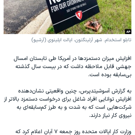
دنبال کنید
مستندها
فرهنگ و زندگی
حقوق شهروندی
انتخابات ریاست جمهوری آمریکا ۲۰۲۴
اقتصادی
حمله جمهوری اسلامی به اسرائیل
رمز مهسا
علم و فناوری
تابلو استخدام. شهر آرلینگتون، ایالت ایلینوی (آرشیو)
زبانهای مختلف
اسرائیل در جنگ
ورزش زنان در ایران
افزایش میزان دستمزدها در آمریکا طی تابستان امسال
گالری عکس
اعتراضات زن، زندگی، آزادی
جهشی قابل ملاحظه داشت که در بیست سال گذشته
آرشیو پخش زنده
مجموعه مستندهای دادخواهی
بی‌سابقه بوده است.
تریبونال مردمی آبان ۹۸
به گزارش آسوشیتدپرس، چنین واقعیتی نشان‌دهنده
دادگاه حمید نوری
افزایش توانایی افراد شاغل برای درخواست دستمزد بالاتر از
چهل سال گروگان‌گیری
شرکت‌هایی است که به شدت و به طرز کم‌سابقه‌ای به
نیروی کار نیاز دارند.
قانون شفافیت دارائی کادر رهبری ایران
اعتراضات مردمی آبان ۹۸
وزارت کار ایالات متحده روز جمعه ۷ آبان اعلام کرد که