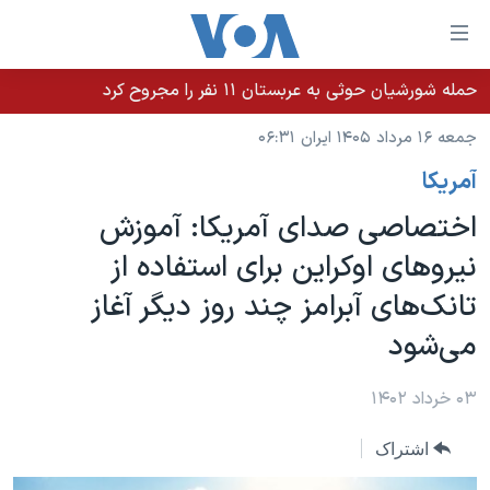
ینکهای
ابل
سترسی
حمله شورشیان حوثی به عربستان ۱۱ نفر را مجروح کرد
خانه
هش
جمعه ۱۶ مرداد ۱۴۰۵ ایران ۰۶:۳۱
نسخه سبک وب‌سایت
ه
آمريکا
حتوای
موضوع ها
صلی
اختصاصی صدای آمریکا: آموزش
برنامه های تلویزیونی
ایران
هش
نیروهای اوکراین برای استفاده از
جدول برنامه ها
ه
آمریکا
تانک‌های آبرامز چند روز دیگر آغاز
فحه
صفحه‌های ویژه
جهان
صلی
می‌شود
فرکانس‌های صدای آمریکا
ورزشی
جام جهانی ۲۰۲۶
هش
پخش رادیویی
ه
گزیده‌ها
عملیات خشم حماسی
۰۳ خرداد ۱۴۰۲
ستجو
۲۵۰سالگی آمریکا
ویژه برنامه‌ها
یادگیری زبان انگلیسی
اشتراک
ویدیوها
بایگانی برنامه‌های تلویزیونی