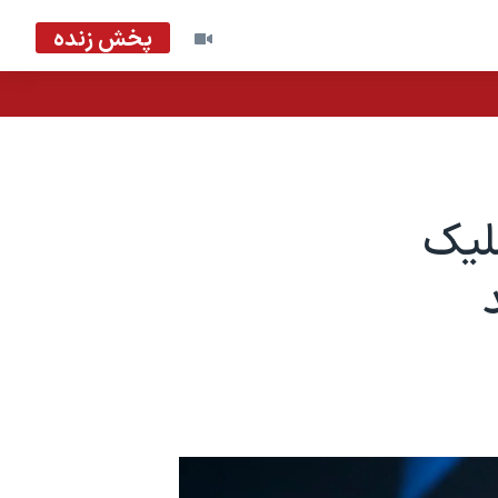
پخش زنده
لیک