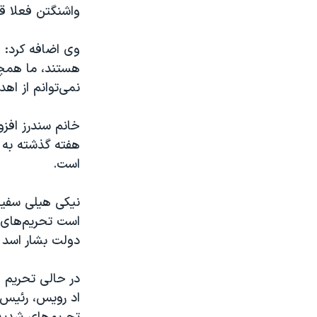
واشنگتن فعلا قص
وی اضافه کرد: «
هستند، ما همچن
نمی‌توانم از اه
خانم سندرز افز
هفته گذشته به 
است.
نیکی هیلی سفیر 
است تحریم‌های 
دولت بشار اسد گ
در حالی تحریم ه
اد رویس، رئیس