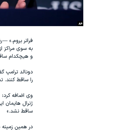
نرگس محمدی برنده جایزه نوبل صلح
همایش محافظه‌کاران آمریکا «سی‌پک»
صفحه‌های ویژه
سفر پرزیدنت ترامپ به چین
فراتر بروم.» —
ر
به سوی مراکز ا
و هیچکدام ساقط
را ساقط کنند. 
ژنرال هایمان ا
ساقط نشد.»
در همین زمینه 