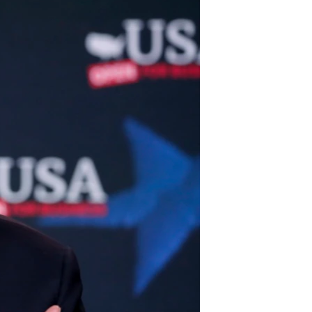
مستندها
فرهنگ و زندگی
حقوق شهروندی
انتخابات ریاست جمهوری آمریکا ۲۰۲۴
اقتصادی
حمله جمهوری اسلامی به اسرائیل
رمز مهسا
علم و فناوری
اسرائیل در جنگ
ورزش زنان در ایران
گالری عکس
اعتراضات زن، زندگی، آزادی
آرشیو پخش زنده
مجموعه مستندهای دادخواهی
تریبونال مردمی آبان ۹۸
دادگاه حمید نوری
چهل سال گروگان‌گیری
قانون شفافیت دارائی کادر رهبری ایران
اعتراضات مردمی آبان ۹۸
اسرائیل در جنگ