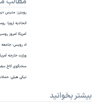
مطالب مر
رویترز: متیس «پش
اتحادیه اروپا: رو
آمریکا امروز روسی
اد رویس: جامعه جه
وزارت خارجه آمری
سخنگوی کاخ سفید:
نیکی هیلی: حملات
بیشتر بخوانید