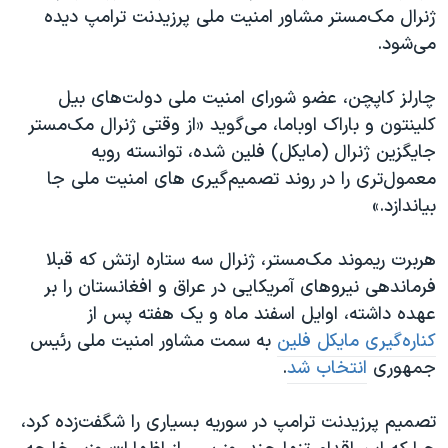
اسرائیل در جنگ
ژنرال مک‌مستر مشاور امنیت ملی پرزیدنت ترامپ دیده
نرگس محمدی برنده جایزه نوبل صلح
می‌شود.
همایش محافظه‌کاران آمریکا «سی‌پک»
چارلز کاپچن، عضو شورای امنیت ملی دولت‌های بیل
صفحه‌های ویژه
کلینتون و باراک اوباما، می‌گوید «از وقتی ژنرال مک‌مستر
سفر پرزیدنت ترامپ به چین
جایگزین ژنرال (مایکل) فلین شده، توانسته رویه
معمول‌تری را در روند تصمیم‌گیری های امنیت ملی جا
بیاندازد.»
هربرت ریموند مک‌مستر، ژنرال سه ستاره ارتش که قبلا
فرماندهی نیروهای آمریکایی در عراق و افغانستان را بر
عهده داشته، اوایل اسفند ماه و یک هفته پس از
کناره‌گیری مایکل فلین
به سمت مشاور امنیت ملی رئیس
جمهوری
انتخاب شد
.
تصمیم پرزیدنت ترامپ در سوریه بسیاری را شگفت‌زده کرد،