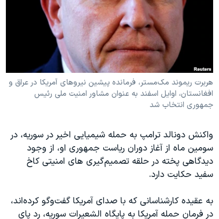
دنبال کنید
مستندها
فرهنگ و زندگی
حقوق شهروندی
انتخابات ریاست جمهوری آمریکا ۲۰۲۴
اقتصادی
حمله جمهوری اسلامی به اسرائیل
رمز مهسا
علم و فناوری
زبانهای مختلف
اسرائیل در جنگ
ورزش زنان در ایران
هربرت ریموند مک‌مستر، فرمانده پیشین نیروهای آمریکا در عراق و
افغانستان، اوایل اسفند به عنوان مشاور امنیت ملی رئیس
گالری عکس
اعتراضات زن، زندگی، آزادی
جمهوری انتخاب شد
آرشیو پخش زنده
مجموعه مستندهای دادخواهی
تریبونال مردمی آبان ۹۸
واکنش دونالد ترامپ به حمله شیمیایی اخیر در سوریه، در
سومین ماه از آغاز دوران ریاست جمهوری او، از وجود
دادگاه حمید نوری
دیدگاهی پخته در حلقه تصمیم‌گیری های امنیتی کاخ
چهل سال گروگان‌گیری
سفید حکایت دارد.
قانون شفافیت دارائی کادر رهبری ایران
به عقیده کارشناسانی که با صدای آمریکا گفت‌وگو کرده‌‌اند،
اعتراضات مردمی آبان ۹۸
در فرمان حمله آمریکا به پایگاه الشعیرات سوریه، رد پای