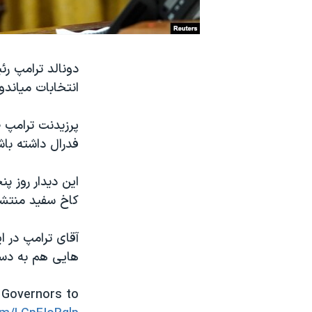
نرگس محمدی برنده جایزه نوبل صلح
همایش محافظه‌کاران آمریکا «سی‌پک»
دونالد ترامپ رئ
صفحه‌های ویژه
انتخابات میاندور
سفر پرزیدنت ترامپ به چین
پرزیدنت ترامپ ض
فدرال داشته باش
کاخ سفید منتش
هایی هم به دس
 Governors to