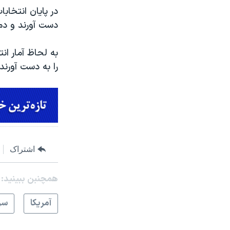
دست آورند و دموکرات‌­ها
به لحاظ آمار انت
را به دست آورند
اشتراک
همچنبن ببینید:
آمريکا
سر