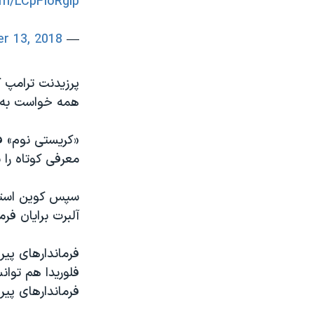
com/LCpFIoRglp
r 13, 2018
— Donald J. Trump (@realDonaldTrump)
پرزیدنت ترامپ 
همه خواست به تر
«کریستی نوم» فر
معرفی کوتاه را 
سپس کوین استیت،
آلبرت برایان فرم
فرماندارهای پیر
فلوریدا هم توان
فرماندارهای پیروز انتخابات