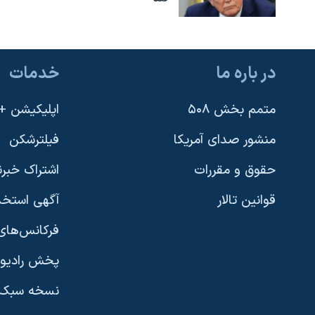
در باره ما
خدمات
متمم بخش ۵۰۸
اپلیکیشن +VOA
منشور صدای آمریکا
فیلترشکن
حقوق و مقررات
اشتراک خبرن
قوانین تالار
آگهی استخد
فرکانس‌های 
پخش رادیو
یادگیری زبان انگلیسی
نسخه سبک 