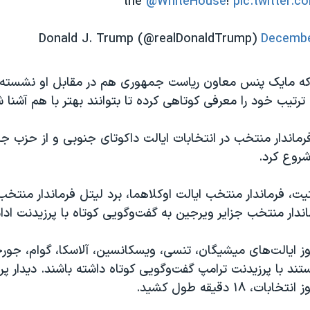
the
@WhiteHouse
!
pic.twitter.
Decembe
که مایک پنس معاون ریاست جمهوری هم در مقابل او نشسته 
تیب خود را معرفی کوتاهی کرده تا بتوانند بهتر با هم آشنا ش
ماندار منتخب در انتخابات ایالت داکوتای جنوبی و از حزب جم
شروع کرد.
 فرماندار منتخب ایالت اوکلاهما، برد لیتل فرماندار منتخب 
اندار منتخب جزایر ویرجین به گفت­‌وگویی کوتاه با پرزیدنت ادام
وز ایالت‌­های میشیگان، تنسی، ویسکانسین، آلاسکا، گوام، جورجی
ستند با پرزیدنت ترامپ گفت­‌وگویی کوتاه داشته باشند. دیدار پر
، ۱۸ دقیقه طول کشید.