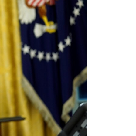
مستندها
فرهنگ و زندگی
حقوق شهروندی
انتخابات ریاست جمهوری آمریکا ۲۰۲۴
اقتصادی
حمله جمهوری اسلامی به اسرائیل
رمز مهسا
علم و فناوری
اسرائیل در جنگ
ورزش زنان در ایران
گالری عکس
اعتراضات زن، زندگی، آزادی
آرشیو پخش زنده
مجموعه مستندهای دادخواهی
تریبونال مردمی آبان ۹۸
دادگاه حمید نوری
چهل سال گروگان‌گیری
قانون شفافیت دارائی کادر رهبری ایران
اعتراضات مردمی آبان ۹۸
اسرائیل در جنگ