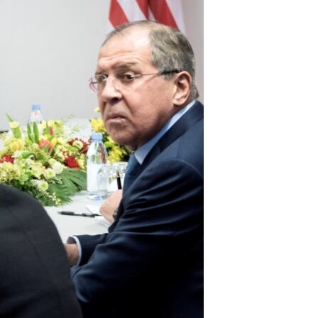
مستندها
فرهنگ و زندگی
حقوق شهروندی
انتخابات ریاست جمهوری آمریکا ۲۰۲۴
اقتصادی
حمله جمهوری اسلامی به اسرائیل
رمز مهسا
علم و فناوری
اسرائیل در جنگ
ورزش زنان در ایران
گالری عکس
اعتراضات زن، زندگی، آزادی
آرشیو پخش زنده
مجموعه مستندهای دادخواهی
تریبونال مردمی آبان ۹۸
دادگاه حمید نوری
چهل سال گروگان‌گیری
قانون شفافیت دارائی کادر رهبری ایران
اعتراضات مردمی آبان ۹۸
اسرائیل در جنگ