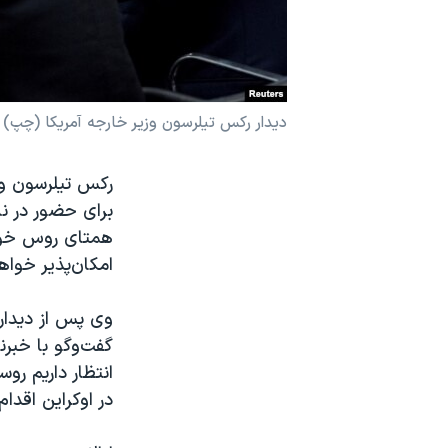
نرگس محمدی برنده جایزه نوبل صلح
همایش محافظه‌کاران آمریکا «سی‌پک»
صفحه‌های ویژه
دیدار رکس تیلرسون وزیر خارجه آمریکا (چپ) با سرگ
سفر پرزیدنت ترامپ به چین
رکس تیلرسون وز
همتای روس خود
امکان‌پذیر خواه
گفت‌وگو با خبر
انتظار داریم ر
در اوکراین اقدام