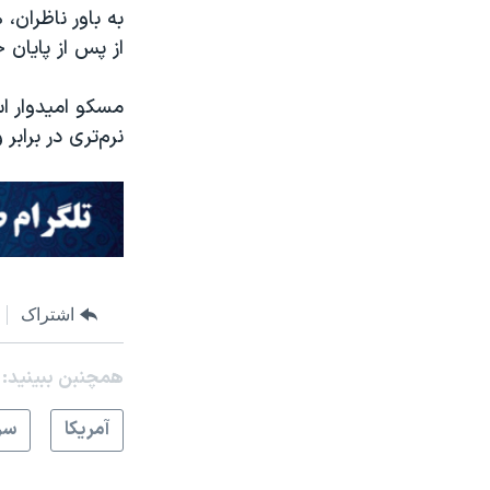
به باور ناظران
از پس از پایان 
مسکو امیدوار ا
نرم‌تری در براب
اشتراک
همچنبن ببینید:
آمريکا
سر