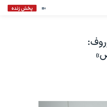
پخش زنده
وروف:
ص»