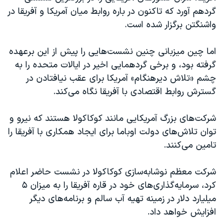
اسرائیل در جنگ
گردهم آورد که تاکنون در باره روابط میان آمریکا و آفریقا در
نرگس محمدی برنده جایزه نوبل صلح
واشنگتن برگزار شده است.
همایش محافظه‌کاران آمریکا «سی‌پک»
اما چین میزبانی چنین نشست‌هايی را پيش از اين برعهده
صفحه‌های ویژه
گرفته بود، و برخی گردهمايی اخير در ایالات متحده را به
سفر پرزیدنت ترامپ به چین
چشم «تلاش ديرهنگام» آمريکا برای عقب نيافتادن در
گسترش روابط اقتصادی با آفریقا نگاه می‌کند.
شرکت‌های بزرگ آمریکایی مانند کوکاکولا هستند که نیرو و
توان تلاش‌های دولت اوباما برای ایجاد همکاری با آفریقا را
تامين می‌کنند.
شرکت معظم نوشابه‌سازی کوکاکولا در نشست حاضر اعلام
کرد، سرمایه‌گذاری‌های خود در قاره آفریقا را به ميزان ۵
ميليارد دلار در زمينه تهيه آب سالم و برنامه‌های دیگر
افزايش خواهد داد.