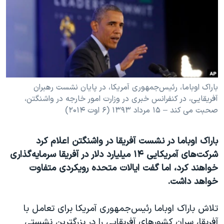
دنبال کنید
مستندها
فرهنگ و زندگی
حقوق شهروندی
انتخابات ریاست جمهوری آمریکا ۲۰۲۴
اقتصادی
حمله جمهوری اسلامی به اسرائیل
رمز مهسا
علم و فناوری
زبانهای مختلف
اسرائیل در جنگ
ورزش زنان در ایران
باراک اوباما، رئيس‌جمهوری آمريکا، در پایان نشست رهبران
آفریقايی، در کنفرانس خبری در وزارت امور خارجه در واشنگتن،
گالری عکس
اعتراضات زن، زندگی، آزادی
صحبت می کند – ۱۵ مرداد ۱۳۹۳ (۶ اوت ۲۰۱۴)
آرشیو پخش زنده
مجموعه مستندهای دادخواهی
تریبونال مردمی آبان ۹۸
باراک اوباما در نشست آفريقا در واشنگتن اعلام کرد
شرکت‌های آمريکايی ۱۴ ميليارد دلار در آفريقا سرمايه‌گذاری
دادگاه حمید نوری
خواهند کرد، اما گفت ایالات متحده رویکردی متفاوت
چهل سال گروگان‌گیری
خواهد داشت.
قانون شفافیت دارائی کادر رهبری ایران
تلاش باراک اوباما رئيس‌جمهوری آمريکا برای تعامل با
اعتراضات مردمی آبان ۹۸
آفریقا، سران کشورهای آفریقایی را در بزرگترین نشستی