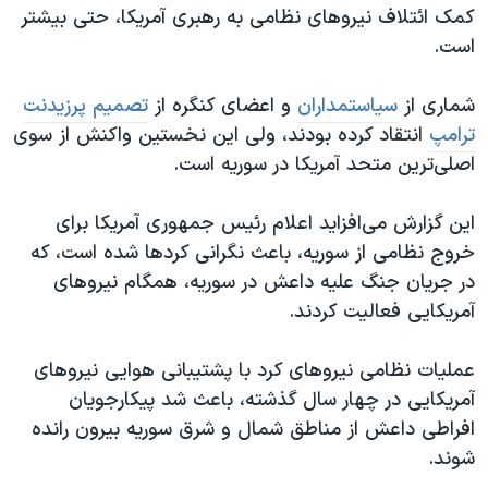
اسرائیل در جنگ
کمک ائتلاف نیروهای نظامی به رهبری آمریکا، حتی بیشتر
است.
نرگس محمدی برنده جایزه نوبل صلح
همایش محافظه‌کاران آمریکا «سی‌پک»
شماری از
سیاستمداران
و اعضای کنگره از
تصمیم پرزیدنت
صفحه‌های ویژه
ترامپ
انتقاد کرده بودند، ولی این نخستین واکنش از سوی
اصلی‌ترین متحد آمریکا در سوریه است.
سفر پرزیدنت ترامپ به چین
این گزارش می‌افزاید اعلام رئیس جمهوری آمریکا برای
خروج نظامی از سوریه، باعث نگرانی کردها شده است، که
در جریان جنگ علیه داعش در سوریه، همگام نیروهای
آمریکایی فعالیت کردند.
عملیات نظامی نیروهای کرد با پشتیبانی هوایی نیروهای
آمریکایی در چهار سال گذشته، باعث شد پیکارجویان
افراطی داعش از مناطق شمال و شرق سوریه بیرون رانده
شوند.