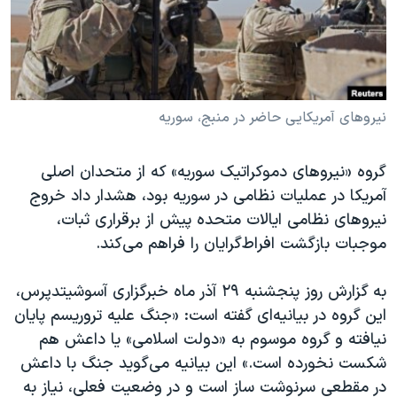
دنبال کنید
مستندها
فرهنگ و زندگی
حقوق شهروندی
انتخابات ریاست جمهوری آمریکا ۲۰۲۴
اقتصادی
حمله جمهوری اسلامی به اسرائیل
رمز مهسا
علم و فناوری
نیروهای آمریکایی حاضر در منبج، سوریه
زبانهای مختلف
اسرائیل در جنگ
ورزش زنان در ایران
گروه «نیروهای دموکراتیک سوریه» که از متحدان اصلی
گالری عکس
اعتراضات زن، زندگی، آزادی
آمریکا در عملیات نظامی در سوریه بود، هشدار داد خروج
آرشیو پخش زنده
مجموعه مستندهای دادخواهی
نیروهای نظامی ایالات متحده پیش از برقراری ثبات،
موجبات بازگشت افراط‌گرایان را فراهم می‌کند.
تریبونال مردمی آبان ۹۸
دادگاه حمید نوری
به گزارش روز پنجشنبه ۲۹ آذر ماه خبرگزاری آسوشیتدپرس،
چهل سال گروگان‌گیری
این گروه در بیانیه‌ای گفته است: «جنگ علیه تروریسم پایان
نیافته و گروه موسوم به «دولت اسلامی» یا داعش هم
قانون شفافیت دارائی کادر رهبری ایران
شکست نخورده است.» این بیانیه می‌گوید جنگ با داعش
اعتراضات مردمی آبان ۹۸
در مقطعی سرنوشت ساز است و در وضعیت فعلی، نیاز به