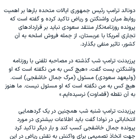
دونالد ترامپ رئیس جمهوری ایالات متحده بارها بر اهمیت
روابط میان واشنگتن و ریاض تاکید کرده و گفته است که
پرونده روزنامه‌نگار منتقد سعودی نباید بر قراردادهای
تجاری آمریکا با عربستان، از جمله فروش اسلحه به آن
کشور، تاثیر منفی بگذارد.
پرزیدنت ترامپ شب گذشته در مصاحبه تلفنی با روزنامه
واشنگتن پست گفت، «هیچ کس به من نگفته است که او
(ولیعهد سعودی) مسئول (مرگ جمال خاشقجی) است.
هیچ کس به من نگفته است که او مسئول نیست. ما هنوز
به آن نقطه (قضاوت) نرسیده‌ایم.»
پرزیدنت ترامپ شنبه شب همچنین در یک گردهمایی
انتخاباتی در نوادا گفت باید اطلاعات بیشتری در مورد
پرونده جمال خاشقجی کسب کند و بار دیگر تاکید کرد
جهت اتخاذ تصمیمی برای واکنش به نقش ریاض در این