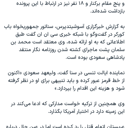
اسرائیل در جنگ
و پنج مقام برکنار و ۱۸ نفر نیز در ارتباط با این پرونده
بازداشت شده‌اند.
نرگس محمدی برنده جایزه نوبل صلح
همایش محافظه‌کاران آمریکا «سی‌پک»
به گزارش خبرگزاری آسوشیتدپرس، سناتور جمهوریخواه باب
صفحه‌های ویژه
کورکر در گفت‌وگو با شبکه خبری سی ان ان گفت طبق
اطلاعاتی که به او ارائه شده، وی معتقد است محمد بن
سفر پرزیدنت ترامپ به چین
سلمان پشت ماجرای کشته شدن روزنامه نگار منتقد
پادشاهی سعودی بوده است.
نماینده ایالت تنسی در سنا گفت، ولیعهد سعودی «اکنون
از خط قرمز عبور کرده و باید تنبیهی برای او در نظر گرفته
شود و هزینه این اقدام را بپردازد.»
وی همچنین از ترکیه خواست مدارکی که ادعا می‌کند در
این زمینه دارد در اختیار آمریکا بگذارد.
عربستان اتهام قتل را رد کرده است اما در عین حال درباره