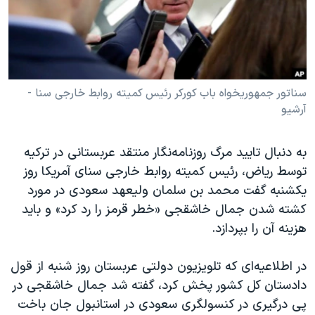
دنبال کنید
مستندها
فرهنگ و زندگی
حقوق شهروندی
انتخابات ریاست جمهوری آمریکا ۲۰۲۴
اقتصادی
حمله جمهوری اسلامی به اسرائیل
رمز مهسا
علم و فناوری
سناتور جمهوریخواه باب کورکر رئیس کمیته روابط خارجی سنا -
زبانهای مختلف
آرشیو
اسرائیل در جنگ
ورزش زنان در ایران
گالری عکس
اعتراضات زن، زندگی، آزادی
به دنبال تایید مرگ روزنامه‌نگار منتقد عربستانی در ترکیه
آرشیو پخش زنده
مجموعه مستندهای دادخواهی
توسط ریاض، رئیس کمیته روابط خارجی سنای آمریکا روز
یکشنبه گفت محمد بن سلمان ولیعهد سعودی در مورد
تریبونال مردمی آبان ۹۸
کشته شدن جمال خاشقجی «خطر قرمز را رد کرد» و باید
دادگاه حمید نوری
هزینه آن را بپردازد.
چهل سال گروگان‌گیری
در اطلاعیه‌‌ای که تلویزیون دولتی عربستان روز شنبه از قول
قانون شفافیت دارائی کادر رهبری ایران
دادستان کل کشور پخش کرد، گفته شد جمال خاشقجی در
اعتراضات مردمی آبان ۹۸
پی درگیری در کنسولگری سعودی در استانبول جان باخت