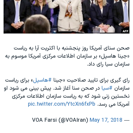
دنبال کنید
مستندها
فرهنگ و زندگی
حقوق شهروندی
انتخابات ریاست جمهوری آمریکا ۲۰۲۴
اقتصادی
حمله جمهوری اسلامی به اسرائیل
رمز مهسا
علم و فناوری
زبانهای مختلف
صحن سنای آمریکا روز پنجشنبه با اکثریت آرا به ریاست
اسرائیل در جنگ
ورزش زنان در ایران
«جینا هاسپل» بر سازمان اطلاعات مرکزی آمریکا موسوم به
گالری عکس
اعتراضات زن، زندگی، آزادی
سازمان سیا رای داد.
آرشیو پخش زنده
مجموعه مستندهای دادخواهی
رای گیری برای تایید صلاحیت «جینا
#هاسپل
» برای ریاست
تریبونال مردمی آبان ۹۸
سازمان
#سیا
در صحن سنا آغاز شد. پیش بینی می شود او
دادگاه حمید نوری
نخستین زنی شود که به ریاست سازمان اطلاعات مرکزی
چهل سال گروگان‌گیری
آمریکا می رسد.
pic.twitter.com/YtcXn6fxPb
قانون شفافیت دارائی کادر رهبری ایران
May 17, 2018
— VOA Farsi (@VOAIran)
اعتراضات مردمی آبان ۹۸