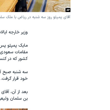
نرگس محمدی برنده جایزه نوبل صلح
همایش محافظه‌کاران آمریکا «سی‌پک»
آقای پمپئو روز سه شنبه در ریاض با ملک سلما
صفحه‌های ویژه
وزیر خارجه ایال
سفر پرزیدنت ترامپ به چین
مایک پمپئو پس ا
مقامات سعودی 
کشور که در کنس
سه شنبه صبح آق
خود قرار گرفت. 
بعد از آن، آقای
بن سلمان ولیعهد