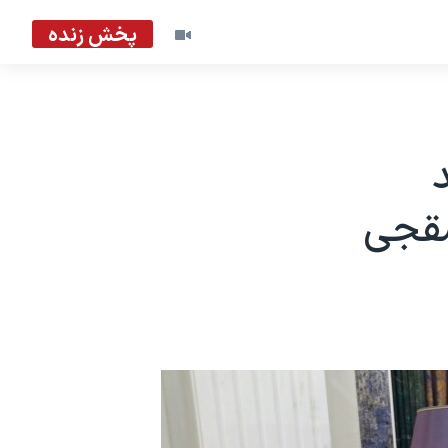
پخش زنده
شقجی