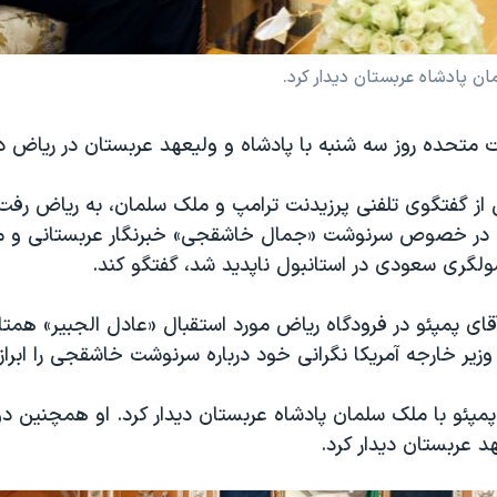
ن پادشاه عربستان دیدار کرد.
ات متحده روز سه شنبه با پادشاه و ولیعهد عربستان در ریاض دی
ز گفتگوی تلفنی پرزیدنت ترامپ و ملک سلمان، به ریاض رفت تا
در خصوص سرنوشت «جمال خاشقجی» خبرنگار عربستانی و من
ولگری سعودی در استانبول ناپدید شد، گفتگو کند.
ای پمپئو در فرودگاه ریاض مورد استقبال «عادل الجبیر» هم
وزیر خارجه آمریکا نگرانی خود درباره سرنوشت خاشقجی را ابراز 
 پمپئو با ملک سلمان پادشاه عربستان دیدار کرد. او همچنین دو
 عربستان دیدار کرد.