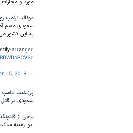
مورد و مجازات 
دونالد ترامپ رو
سعودی مقیم آمری
به این کشور می 
stily-arranged
m/BDWDcPCV3q
r 15, 2018
— Mark Knoller (@markknoller)
پرزیدنت ترامپ 
سعودی در قتل اح
برخی از قانونگذ
این زمینه ساک