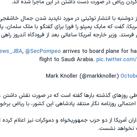
کردن ریاض در صورت دست داشتن در این ماجرا شده اند.
ز دوشنبه با انتشار توئیتی در مورد ناپدید شدن جمال خاشقجی، 
کا، گفت که مایک پمپئو را فورا برای گفتگو با ملک سلمان، پا
فرستد. وزیر خارجه آمریکا ساعاتی بعد از فرودگاه آندروز راهی
ews_JBA
,
@SecPompeo
arrives to board plane for ha
flight to Saudi Arabia.
pic.twitter.co
Octobe
طی روزهای گذشته بارها گفته است که در صورت نقش داشتن ع
تمالی روزنامه نگار منتقد پادشاهی این کشور، با ریاض برخور
اران آمریکا از دو حزب جمهوریخواه و دموکرات نیز اعلام کرده ا
ت نخواهد نشست.