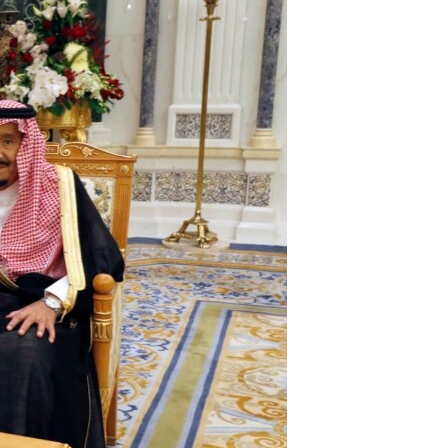
مستندها
فرهنگ و زندگی
حقوق شهروندی
انتخابات ریاست جمهوری آمریکا ۲۰۲۴
اقتصادی
حمله جمهوری اسلامی به اسرائیل
رمز مهسا
علم و فناوری
اسرائیل در جنگ
ورزش زنان در ایران
گالری عکس
اعتراضات زن، زندگی، آزادی
آرشیو پخش زنده
مجموعه مستندهای دادخواهی
تریبونال مردمی آبان ۹۸
دادگاه حمید نوری
چهل سال گروگان‌گیری
قانون شفافیت دارائی کادر رهبری ایران
اعتراضات مردمی آبان ۹۸
اسرائیل در جنگ