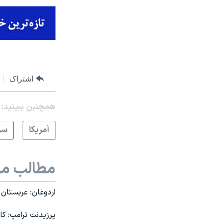
اشتراک
همچنبن ببینید:
آمريکا
سر
مطالب مر
اردوغان: عربستان
پرزیدنت ترامپ: کا