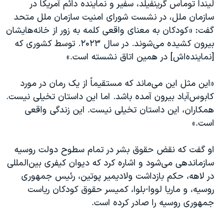
اسرائیل در جنگ
لیندا توماس گرینفیلد، سفیر و نماینده دائم آمریکا در
سازمان ملل، در نشست شورای امنیت سازمان ملل متحد
نرگس محمدی برنده جایزه نوبل صلح
گفت: «کودکان به معنای واقعی کلمه به زور از خانه‌هایشان
همایش محافظه‌کاران آمریکا «سی‌پک»
بیرون کشیده می‌شوند. در سال ۲۰۲۳. توسط کشوری که
صفحه‌های ویژه
[نماینده‌اش] در همین اتاق نشسته است.»
سفر پرزیدنت ترامپ به چین
«این مثل این می‌ماند که مستقیماً از یک رمان در مورد
کابوس‌آباد‌ بیرون آمده باشد. اما این داستان تخیلی نیست.
همکاران، این داستان تخیلی نیست. این زندگی واقعی
است.»
او گفت که نقض حقوق بشر در تمام سطوح دولت روسیه
سازماندهی می‌شود و اشاره کرد که دیوان کیفری بین‌المللی
در لاهه، حکم بازداشت ولادیمیر پوتین، رئیس جمهوری
روسیه، و ماریا لووا-بلوا، کمیسر حقوق کودکان ریاست
جمهوری روسیه را صادر کرده است.