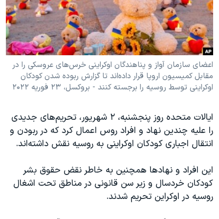
دنبال کنید
مستندها
فرهنگ و زندگی
حقوق شهروندی
انتخابات ریاست جمهوری آمریکا ۲۰۲۴
اقتصادی
حمله جمهوری اسلامی به اسرائیل
رمز مهسا
علم و فناوری
اعضای سازمان آواز و پناهندگان اوکراینی خرس‌های عروسکی را در
زبانهای مختلف
مقابل کمیسیون اروپا قرار داده‌اند تا گزارش ربوده شدن کودکان
اسرائیل در جنگ
ورزش زنان در ایران
اوکراینی توسط روسیه را برجسته کنند - بروکسل، ۲۳ فوریه ۲۰۲۲
گالری عکس
اعتراضات زن، زندگی، آزادی
آرشیو پخش زنده
مجموعه مستندهای دادخواهی
ایالات متحده روز پنجشنبه، ۲ شهریور، تحریم‌های جدیدی
را علیه چندین نهاد و افراد روس اعمال کرد که در ربودن و
تریبونال مردمی آبان ۹۸
انتقال اجباری کودکان اوکراینی به روسیه نقش داشته‌اند.
دادگاه حمید نوری
چهل سال گروگان‌گیری
این افراد و نهادها همچنین به خاطر نقض حقوق بشر
کودکان خردسال و زیر سن قانونی در مناطق تحت اشغال
قانون شفافیت دارائی کادر رهبری ایران
روسیه در اوکراین تحریم شدند.
اعتراضات مردمی آبان ۹۸