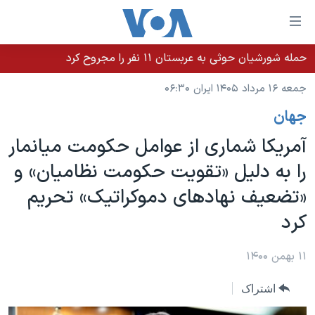
ینکهای
ابل
سترسی
حمله شورشیان حوثی به عربستان ۱۱ نفر را مجروح کرد
خانه
هش
جمعه ۱۶ مرداد ۱۴۰۵ ایران ۰۶:۳۰
نسخه سبک وب‌سایت
ه
جهان
حتوای
موضوع ها
صلی
آمریکا شماری از عوامل حکومت میانمار
برنامه های تلویزیونی
ایران
هش
را به دلیل «تقویت حکومت نظامیان» و
جدول برنامه ها
ه
آمریکا
«تضعیف نهادهای دموکراتیک» تحریم
فحه
صفحه‌های ویژه
جهان
صلی
کرد
فرکانس‌های صدای آمریکا
ورزشی
جام جهانی ۲۰۲۶
هش
پخش رادیویی
ه
گزیده‌ها
عملیات خشم حماسی
۱۱ بهمن ۱۴۰۰
ستجو
۲۵۰سالگی آمریکا
ویژه برنامه‌ها
یادگیری زبان انگلیسی
اشتراک
ویدیوها
بایگانی برنامه‌های تلویزیونی