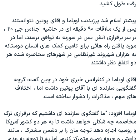
اسرائیل در جنگ
رفت طول کشید.
نرگس محمدی برنده جایزه نوبل صلح
پیشتر اعلام شد پرزیدنت اوباما و آقای پوتین نتوانستند
همایش محافظه‌کاران آمریکا «سی‌پک»
پس از یک ملاقات ۹۰ دقیقه ای در حاشیه اجلاس جی ۲۰ ،
صفحه‌های ویژه
بر سر برقراری آتش بس در سوریه به توافق برسند، اما در
مورد یافتن راه هائی برای تامین کمک های انسان دوستانه
سفر پرزیدنت ترامپ به چین
به هزاران شهروند غیرنظامی در شهرهای محاصره شده هر
دو اتفاق نظر داشتند.
آقای اوباما در کنفرانس خبری خود در چین گفت: گرچه
گفتگویی سازنده ای با آقای پوتین داشت اما ، اختلاف
های مهم ، مذاکرات را دشوار ساخته است.
اوباما افزود: "ما گفتگوی سازنده ای داشتیم که برقراری ترک
مخاصمه چه شکلی خواهد داشت تا به هر دو کشور آمریکا
و روسیه اجازه دهد توجه مان را بر دشمن مشترک ، مانند
داعش و جبهه نصره متمرکز کنیم. اما به تا توجه به عدم