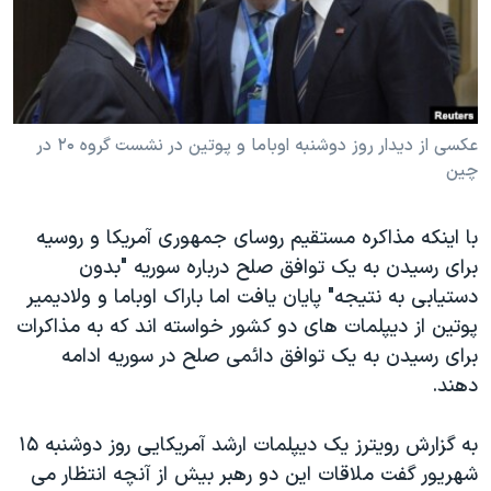
دنبال کنید
مستندها
فرهنگ و زندگی
حقوق شهروندی
انتخابات ریاست جمهوری آمریکا ۲۰۲۴
اقتصادی
حمله جمهوری اسلامی به اسرائیل
رمز مهسا
علم و فناوری
عکسی از دیدار روز دوشنبه اوباما و پوتین در نشست گروه ۲۰ در
زبانهای مختلف
چین
اسرائیل در جنگ
ورزش زنان در ایران
گالری عکس
اعتراضات زن، زندگی، آزادی
با اینکه مذاکره مستقیم روسای جمهوری آمریکا و روسیه
آرشیو پخش زنده
مجموعه مستندهای دادخواهی
برای رسیدن به یک توافق صلح درباره سوریه "بدون
دستیابی به نتیجه" پایان یافت اما باراک اوباما و ولادیمیر
تریبونال مردمی آبان ۹۸
پوتین از دیپلمات های دو کشور خواسته اند که به مذاکرات
دادگاه حمید نوری
برای رسیدن به یک توافق دائمی صلح در سوریه ادامه
چهل سال گروگان‌گیری
دهند.
قانون شفافیت دارائی کادر رهبری ایران
به گزارش رویترز یک دیپلمات ارشد آمریکایی روز دوشنبه ۱۵
اعتراضات مردمی آبان ۹۸
شهریور گفت ملاقات این دو رهبر بیش از آنچه انتظار می