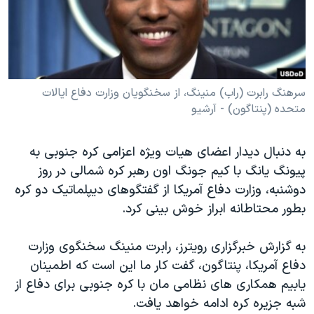
دنبال کنید
مستندها
فرهنگ و زندگی
حقوق شهروندی
انتخابات ریاست جمهوری آمریکا ۲۰۲۴
اقتصادی
حمله جمهوری اسلامی به اسرائیل
رمز مهسا
علم و فناوری
سرهنگ رابرت (راب) منینگ، از سخنگویان وزارت دفاع ایالات
زبانهای مختلف
متحده (پنتاگون) - آرشیو
اسرائیل در جنگ
ورزش زنان در ایران
گالری عکس
اعتراضات زن، زندگی، آزادی
به دنبال دیدار اعضای هیات ویژه اعزامی کره جنوبی به
آرشیو پخش زنده
مجموعه مستندهای دادخواهی
پیونگ یانگ با کیم جونگ اون رهبر کره شمالی در روز
دوشنبه، وزارت دفاع آمریکا از گفتگوهای دیپلماتیک دو کره
تریبونال مردمی آبان ۹۸
بطور محتاطانه ابراز خوش بینی کرد.
دادگاه حمید نوری
چهل سال گروگان‌گیری
به گزارش خبرگزاری رویترز، رابرت منینگ سخنگوی وزارت
دفاع آمریکا، پنتاگون، گفت کار ما این است که اطمینان
قانون شفافیت دارائی کادر رهبری ایران
یابیم همکاری های نظامی مان با کره جنوبی برای دفاع از
اعتراضات مردمی آبان ۹۸
شبه جزیره کره ادامه خواهد یافت.