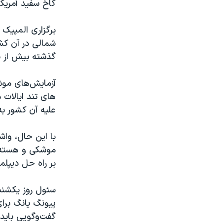
کاخ سفید آمریکا
برگزاری المپیک 
شمالی در آن کشو
گذشته بیش از ی
آزمایش‌های موش
های تند ایالات
علیه آن کشور به
با این حال، واش
موشکی و هسته‌ا
بر راه حل دیپلم
سئول روز یکشنب
پیونگ یانگ برا
گفت‌وگویی باید