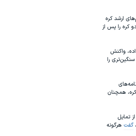
های ارشد کره
و کره را پس از
اده، واکنش
نگین‌تری را
امه‌های
کره، همچنان
ز تمایل
گفت
هرگونه