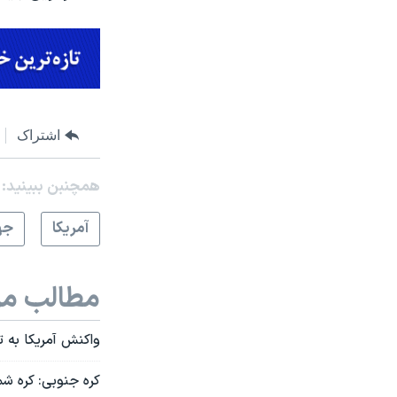
اشتراک
همچنبن ببینید:
آمريکا
جه
مطالب مر
واکنش آمریکا به ت
کره جنوبی: کره شم