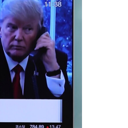
مستندها
فرهنگ و زندگی
حقوق شهروندی
انتخابات ریاست جمهوری آمریکا ۲۰۲۴
اقتصادی
حمله جمهوری اسلامی به اسرائیل
رمز مهسا
علم و فناوری
اسرائیل در جنگ
ورزش زنان در ایران
گالری عکس
اعتراضات زن، زندگی، آزادی
آرشیو پخش زنده
مجموعه مستندهای دادخواهی
تریبونال مردمی آبان ۹۸
دادگاه حمید نوری
چهل سال گروگان‌گیری
قانون شفافیت دارائی کادر رهبری ایران
اعتراضات مردمی آبان ۹۸
اسرائیل در جنگ