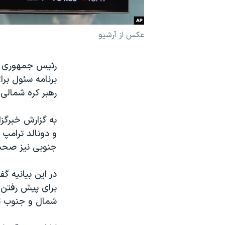
نرگس محمدی برنده جایزه نوبل صلح
همایش محافظه‌کاران آمریکا «سی‌پک»
عکس از آرشیو
صفحه‌های ویژه
رئیس جمهوری کر
سفر پرزیدنت ترامپ به چین
برنامه سئول برا
رهبر کره شمالی 
به گزارش خبرگزا
و دونالد ترامپ 
جنوبی نیز صحبت
در این بیانیه گ
برای پیش رفتن 
شمال و جنوب تو