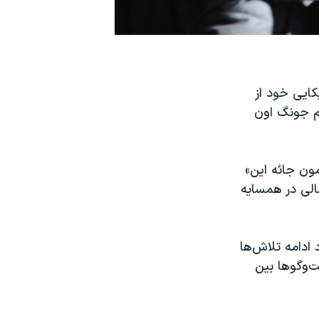
ایی خود از
یم جونگ اون
مون جائه این»
مالی در همسایه
ادامه تلاش‌ها
‌وگوها بین