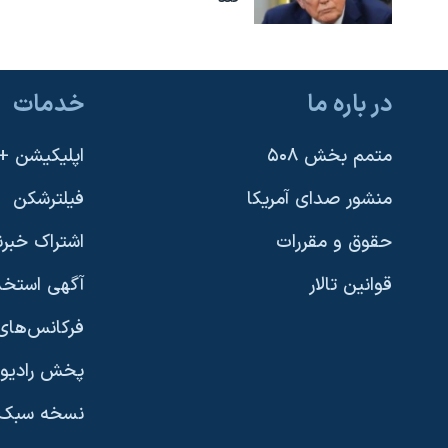
در باره ما
خدمات
متمم بخش ۵۰۸
اپلیکیشن +VOA
منشور صدای آمریکا
فیلترشکن
حقوق و مقررات
اشتراک خبرن
قوانین تالار
آگهی استخد
فرکانس‌های 
پخش رادیو
یادگیری زبان انگلیسی
نسخه سبک 