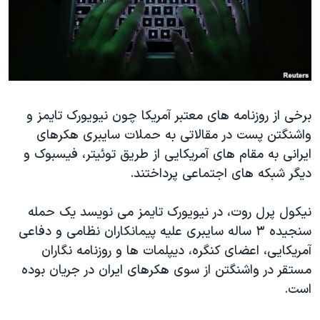
دنبال کنید
مستندها
فرهنگ و زندگی
حقوق شهروندی
انتخابات ریاست جمهوری آمریکا ۲۰۲۴
اقتصادی
حمله جمهوری اسلامی به اسرائیل
رمز مهسا
علم و فناوری
زبانهای مختلف
برخی از روزنامه های معتبر آمریکا چون نیویورک تایمز و
اسرائیل در جنگ
ورزش زنان در ایران
واشنگتن پست در مقالاتی به حملات سایبری هکرهای
گالری عکس
اعتراضات زن، زندگی، آزادی
ایرانی به مقام های آمریکایی از طریق توئیتر، فیسبوک و
آرشیو پخش زنده
مجموعه مستندهای دادخواهی
دیگر شبکه های اجتماعی پرداختند.
تریبونال مردمی آبان ۹۸
نیکول پرل روت، در نیویورک تایمز می نویسد یک حمله
دادگاه حمید نوری
سنجیده ۳ ساله سایبری علیه پیمانکاران نظامی و دفاعی
چهل سال گروگان‌گیری
آمریکایی، اعضای کنگره، دیپلمات ها و روزنامه نگاران
مستقر در واشنگتن از سوی هکرهای ایران در جریان بوده
قانون شفافیت دارائی کادر رهبری ایران
است.
اعتراضات مردمی آبان ۹۸