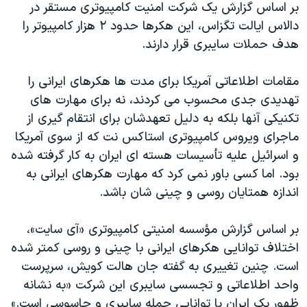
اسرائیل در جنگ
بر اساس گزارش یک شرکت امنیت کامپیوتری مستقر در
دالاس ایالت تگزاس، این هکرها حدود ۲ هزار کامپیوتر را
نرگس محمدی برنده جایزه نوبل صلح
هدف حملات سایبری قرار دارند.
همایش محافظه‌کاران آمریکا «سی‌پک»
صفحه‌های ویژه
مقامات اطلاعاتی آمریکا برای مدت ها هکرهای ایرانی را
تهدیدی جدی محسوب می کردند، نه برای مهارت های
سفر پرزیدنت ترامپ به چین
تکنیکی آنها بلکه به دلیل تعهدشان برای انتقام گیری از
ماجرای ویروس کامپیوتری استاکس نت که از سوی آمریکا
و اسرائیل علیه تأسیسات هسته ای ایران به کار گرفته شده
بود. اما کسی باور نمی کرد که مهارت هکرهای ایرانی به
اندازه همتایان روسی و چینی شان باشد.
بر اساس گزارش مؤسسه امنیتی کامپیوتری «آی سایت
»
،
اختلاف توانایی هکرهای ایرانی با چینی و روسی کمتر شده
است. چنین تغییری به گفته جان هالت کویش، سرپرست
واحد اطلاعاتی و تجسسی سایبری این شرکت «به نشانه
ظهور یک ایران با توانایی حمله سایبری و جاسوسی است.»