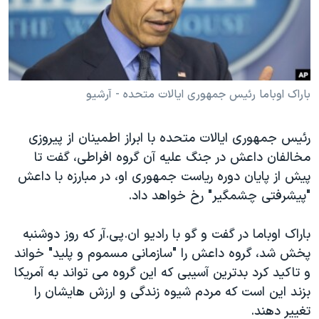
دنبال کنید
مستندها
فرهنگ و زندگی
حقوق شهروندی
انتخابات ریاست جمهوری آمریکا ۲۰۲۴
اقتصادی
حمله جمهوری اسلامی به اسرائیل
رمز مهسا
علم و فناوری
باراک اوباما رئیس جمهوری ایالات متحده - آرشیو
زبانهای مختلف
اسرائیل در جنگ
ورزش زنان در ایران
رئیس جمهوری ایالات متحده با ابراز اطمینان از پیروزی
گالری عکس
اعتراضات زن، زندگی، آزادی
مخالفان داعش در جنگ علیه آن گروه افراطی، گفت تا
آرشیو پخش زنده
مجموعه مستندهای دادخواهی
پیش از پایان دوره ریاست جمهوری او، در مبارزه با داعش
"پیشرفتی چشمگیر" رخ خواهد داد.
تریبونال مردمی آبان ۹۸
دادگاه حمید نوری
باراک اوباما در گفت و گو با رادیو ان.پی.آر که روز دوشنبه
چهل سال گروگان‌گیری
پخش شد، گروه داعش را "سازمانی مسموم و پلید" خواند
و تاکید کرد بدترین آسیبی که این گروه می تواند به آمریکا
قانون شفافیت دارائی کادر رهبری ایران
بزند این است که مردم شیوه زندگی و ارزش هایشان را
اعتراضات مردمی آبان ۹۸
تغییر دهند.