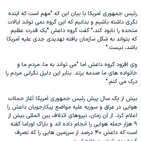
اسرائیل در جنگ
رئیس جمهوری آمریکا با بیان این که "مهم است که آینده
نرگس محمدی برنده جایزه نوبل صلح
نگری داشته باشیم و بدانیم که این گروه نمی تواند ایالات
همایش محافظه‌کاران آمریکا «سی‌پک»
متحده را نابود کند،" گفت گروه داعش "یک قدرت عظیم
صفحه‌های ویژه
که بتواند به شکل سازمان یافته تهدیدی جدی علیه آمریکا
باشد، نیست."
سفر پرزیدنت ترامپ به چین
وی افزود گروه داعش اما "می تواند به ما، مردم ما و
خانواده های ما صدمه بزند. بنابر این دلیل نگرانی مردم را
درک می کنم."
بیش از یک سال پیش رئیس جمهوری آمریکا آغاز حملات
هوایی در عراق و سوریه علیه مواضع پیکارجویان داعش را
اعلام کرد. از آن زمان، نیروهای ائتلاف بین المللی بیش از
۹ هزار حمله هوایی را انجام داده اند و باراک اوباما گفته
است که داعش ۴۰ درصد از سرزمین هایی را که تصرف