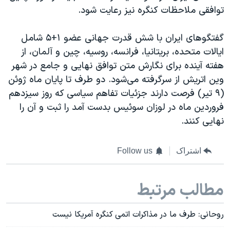
اسرائیل در جنگ
توافقی ملاحظات کنگره نیز رعایت شود.
نرگس محمدی برنده جایزه نوبل صلح
گفتگوهای ایران با شش قدرت جهانی عضو ۱+۵ شامل
همایش محافظه‌کاران آمریکا «سی‌پک»
ایالات متحده، بریتانیا، فرانسه، روسیه، چین و آلمان، از
صفحه‌های ویژه
هفته آینده برای نگارش متن توافق نهایی و جامع در شهر
سفر پرزیدنت ترامپ به چین
وین اتریش از سرگرفته می‌شود. دو طرف تا پایان ماه ژوئن
(۹ تیر) فرصت دارند جزئیات تفاهم سیاسی که روز سیزدهم
فروردین ماه در لوزان سوئیس بدست آمد را ثبت و آن را
نهایی کنند.
اشتراک
Follow us
مطالب مرتبط
روحانی: طرف ما در مذاکرات اتمی کنگره آمریکا نیست