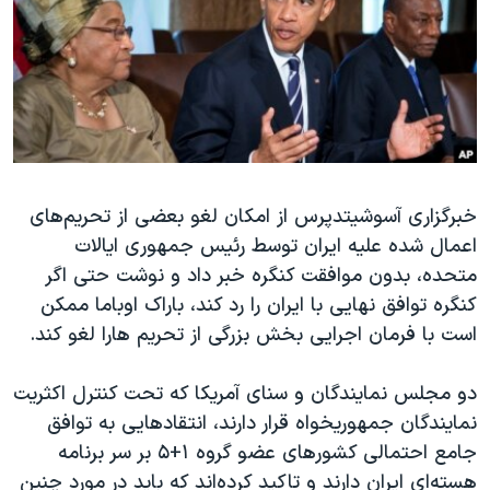
دنبال کنید
مستندها
فرهنگ و زندگی
حقوق شهروندی
انتخابات ریاست جمهوری آمریکا ۲۰۲۴
اقتصادی
حمله جمهوری اسلامی به اسرائیل
رمز مهسا
علم و فناوری
زبانهای مختلف
اسرائیل در جنگ
ورزش زنان در ایران
خبرگزاری آسوشیتدپرس از امکان لغو بعضی از تحریم‌های
گالری عکس
اعتراضات زن، زندگی، آزادی
اعمال شده علیه ایران توسط رئیس جمهوری ایالات
آرشیو پخش زنده
مجموعه مستندهای دادخواهی
متحده، بدون موافقت کنگره خبر داد و نوشت حتی اگر
تریبونال مردمی آبان ۹۸
کنگره توافق نهایی با ایران را رد کند، باراک اوباما ممکن
است با فرمان اجرایی بخش بزرگی از تحریم هارا لغو کند.
دادگاه حمید نوری
چهل سال گروگان‌گیری
دو مجلس نمایندگان و سنای آمریکا که تحت کنترل اکثریت
قانون شفافیت دارائی کادر رهبری ایران
نمایندگان جمهوریخواه قرار دارند، انتقادهایی به توافق
جامع احتمالی کشورهای عضو گروه ۱+۵ بر سر برنامه
اعتراضات مردمی آبان ۹۸
هسته‌ای ایران دارند و تاکید کرده‌اند که باید در مورد چنین