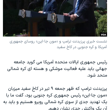
دنبال کنید
مستندها
فرهنگ و زندگی
حقوق شهروندی
انتخابات ریاست جمهوری آمریکا ۲۰۲۴
اقتصادی
حمله جمهوری اسلامی به اسرائیل
رمز مهسا
علم و فناوری
زبانهای مختلف
اسرائیل در جنگ
ورزش زنان در ایران
نشست خبری پرزیدنت ترامپ و «مون جا-این» روسای جمهوری
آمریکا و کره جنوبی در کاخ سفید
گالری عکس
اعتراضات زن، زندگی، آزادی
آرشیو پخش زنده
مجموعه مستندهای دادخواهی
رئیس جمهوری ایالات متحده آمریکا می گوید جامعه
تریبونال مردمی آبان ۹۸
جهانی باید علیه فعالیت موشکی و هسته ای کره شمالی
متحد شود.
دادگاه حمید نوری
چهل سال گروگان‌گیری
پرزیدنت ترامپ که ظهر جمعه ۹ تیر در کاخ سفید میزبان
قانون شفافیت دارائی کادر رهبری ایران
«مون جا-این» رئیس جمهوری کره جنوبی بود، گفت ما با
یک تهدید جدی از سوی کره شمالی روبرو هستیم و باید به
اعتراضات مردمی آبان ۹۸
آن یک واکنش جدی نشان دهیم.