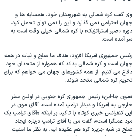
اسرائیل در جنگ
نرگس محمدی برنده جایزه نوبل صلح
وی گفت کره شمالی به شهروندان خود، همسایه ها و
جهان احترامی نمی گذارد و این را نمی توان تحمل کرد.
همایش محافظه‌کاران آمریکا «سی‌پک»
دوره «صبر استراتژیک» با کره شمالی خیلی وقت است به
صفحه‌های ویژه
سر آمده است.
سفر پرزیدنت ترامپ به چین
رئیس جمهوری آمریکا افزود: هدف ما صلح و ثبات در همه
جهان است و کره شمالی بداند که همواره از متحدان خود
دفاع می کنیم. از همه کشورهای جهان می خواهم که برای
تحریم کره شمالی متحد شوند.
«مون جا-این» رئیس جمهوری کره جنوبی در اولین سفر
خارجی به آمریکا و دیدار ترامپ آمده است. آقای مون در
این کنفرانس خبری کوتاه با تاکید بر اینکه «آقای ترامپ یک
مرد عملگرا است»، گفت من با آقای ترامپ درباره ایجاد
صلح در شبه جزیره کره هم عقیده ایم. به نظر ما امنیت