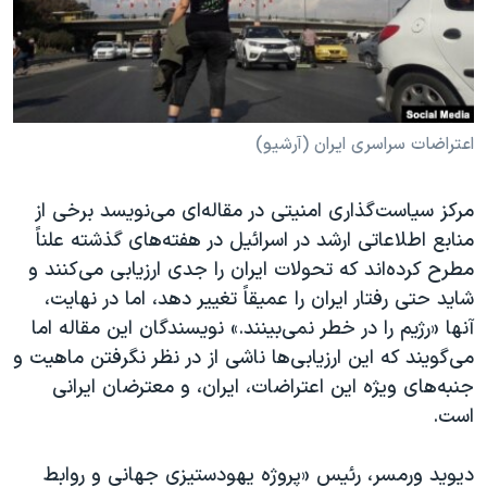
دنبال کنید
مستندها
فرهنگ و زندگی
حقوق شهروندی
انتخابات ریاست جمهوری آمریکا ۲۰۲۴
اقتصادی
حمله جمهوری اسلامی به اسرائیل
رمز مهسا
علم و فناوری
اعتراضات سراسری ایران (آرشیو)
زبانهای مختلف
اسرائیل در جنگ
ورزش زنان در ایران
مرکز سیاست‌گذاری امنیتی در مقاله‌ای می‌نویسد برخی از
گالری عکس
اعتراضات زن، زندگی، آزادی
منابع اطلاعاتی ارشد در اسرائیل در هفته‌های گذشته علناً
آرشیو پخش زنده
مجموعه مستندهای دادخواهی
مطرح کرده‌اند که تحولات ایران را جدی ارزیابی می‌کنند و
شاید حتی رفتار ایران را عمیقاً تغییر دهد، اما در نهایت،
تریبونال مردمی آبان ۹۸
آنها «رژیم را در خطر نمی‌بینند.» نویسندگان این مقاله اما
دادگاه حمید نوری
می‌گویند که این ارزیابی‌ها ناشی از در نظر نگرفتن ماهیت و
چهل سال گروگان‌گیری
جنبه‌های ویژه این اعتراضات، ایران، و معترضان ایرانی
است.
قانون شفافیت دارائی کادر رهبری ایران
اعتراضات مردمی آبان ۹۸
دیوید ورمسر، رئیس «پروژه یهودستیزی جهانی و روابط