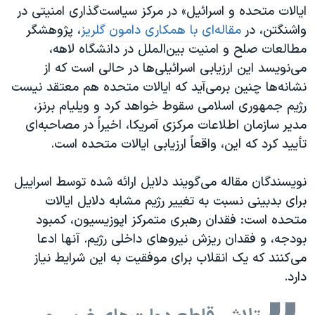
اسرائیل در جنگ
ایالات متحده و اسرائیل» در مرکز سیاست‌‌‌گذاری امنیتی در
واشنگتن، در
مقاله‌ای با همکاری دامون گلریز
، پژوهشگر
نرگس محمدی برنده جایزه نوبل صلح
مطالعات صلح و امنیت بین‌الملل در دانشگاه لاهه،
همایش محافظه‌کاران آمریکا «سی‌پک»
می‌نویسد این ارزیابی اسرائیلی‌ها در حالی است که از
صفحه‌های ویژه
نشانه‌ها چنین برمی‌آید که ایالات متحده هم معتقد نیست
رژیم جمهوری اسلامی سقوط خواهد کرد و ویلیام برنز،
سفر پرزیدنت ترامپ به چین
مدیر سازمان اطلاعات مرکزی آمریکا، اخیراً در مصاحبه‌ای
تأیید کرد که این، واقعاً ارزیابی ایالات متحده است.
نویسندگان مقاله می‌گویند ‌دلایل ارائه شده توسط اسراییل
برای بدبینی نسبت به تغییر رژیم مشابه دلایل ایالات
متحده است: فقدان رهبری متمرکز اپوزیسیون، کمبود
بودجه، و فقدان ریزش نیروهای داخلی رژیم. آنها ادعا
می‌کنند که یک انقلاب برای موفقیت به این شرایط نیاز
دارد.