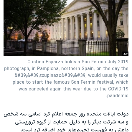
دنبال کنید
مستندها
فرهنگ و زندگی
حقوق شهروندی
انتخابات ریاست جمهوری آمریکا ۲۰۲۴
اقتصادی
حمله جمهوری اسلامی به اسرائیل
رمز مهسا
علم و فناوری
زبانهای مختلف
اسرائیل در جنگ
ورزش زنان در ایران
گالری عکس
اعتراضات زن، زندگی، آزادی
Cristina Esparza holds a San Fermin July 2019
photograph, in Pamplona, northern Spain, on the day the
آرشیو پخش زنده
مجموعه مستندهای دادخواهی
&#39;&#39;txupinazo&#39;&#39; would usually take
تریبونال مردمی آبان ۹۸
place to start the famous San Fermin festival, which
was canceled again this year due to the COVID-19
دادگاه حمید نوری
pandemic.
چهل سال گروگان‌گیری
قانون شفافیت دارائی کادر رهبری ایران
دولت ایالات متحده روز جمعه اعلام کرد اسامی سه شخص
و سه شرکت دیگر را به دلیل حمایت از گروه تروریستی
اعتراضات مردمی آبان ۹۸
داعش به فهرست تحریم‌های خود اضافه کرد است.