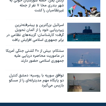
ارتش یمن: حمله شورشیان حوثی به
شهر بندری مخا ۷ نفر از جمله
غیرنظامیان را کشت
اسرائيل بزرگترین و پیشرفته‌ترین
زیردریایی خود را از آلمان تحویل
گرفت؛ کارشناسان: گزینه‌های نظامی در
برابر جمهوری اسلامی افزایش یافت
سنتکام: بیش از ۲۰ کشتی جنگی آمریکا
در ماموریت محاصره دریایی علیه
جمهوری اسلامی حضور دارند
توافق سوریه با روسیه؛ دمشق کنترل
دو پایگاه مهم مدیترانه‌ای را از مسکو
بازپس می‌گیرد