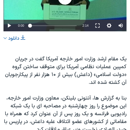
دنبال کنید
مستندها
فرهنگ و زندگی
حقوق شهروندی
انتخابات ریاست جمهوری آمریکا ۲۰۲۴
0:00
2:14
اقتصادی
حمله جمهوری اسلامی به اسرائیل
رمز مهسا
علم و فناوری
دانلود
زبانهای مختلف
اسرائیل در جنگ
ورزش زنان در ایران
یک مقام ارشد وزارت امور خارجه آمریکا گفت در جریان
گالری عکس
اعتراضات زن، زندگی، آزادی
کمپین عملیات نظامی آمریکا برای متوقف ساختن گروه
آرشیو پخش زنده
مجموعه مستندهای دادخواهی
«دولت اسلامی» (داعش) بیش از ۱۰ هزار نفر از پیکارجویان
تریبونال مردمی آبان ۹۸
آن کشته شده اند.
دادگاه حمید نوری
بنا به گزارش ها، آنتونی بلینکن، معاون وزارت امور خارجه،
چهل سال گروگان‌گیری
این موضوع را روز چهارشنبه در مصاحبه ای با یک شبکه
قانون شفافیت دارائی کادر رهبری ایران
رادیویی فرانسه و یک روز پس از آن عنوان کرد که همراه با
مقاماتی از کشورهای عضو ائتلاف علیه داعش، در پاریس با
اعتراضات مردمی آبان ۹۸
حیدر العبادی نخست وزیر عراق ملاقات کرد.