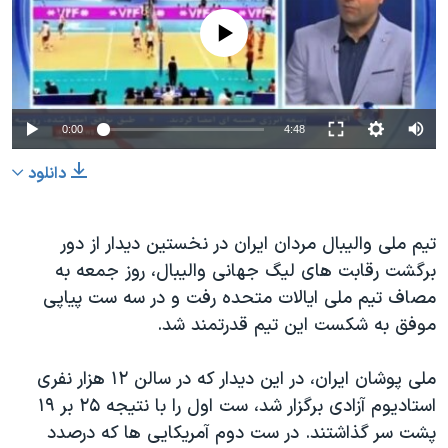
دنبال کنید
مستندها
فرهنگ و زندگی
No media source currently available
حقوق شهروندی
انتخابات ریاست جمهوری آمریکا ۲۰۲۴
اقتصادی
حمله جمهوری اسلامی به اسرائیل
رمز مهسا
علم و فناوری
0:00
4:48
زبانهای مختلف
اسرائیل در جنگ
ورزش زنان در ایران
دانلود
گالری عکس
اعتراضات زن، زندگی، آزادی
آرشیو پخش زنده
مجموعه مستندهای دادخواهی
تیم ملی والیبال مردان ایران در نخستین دیدار از دور
برگشت رقابت های لیگ جهانی والیبال، روز جمعه به
تریبونال مردمی آبان ۹۸
مصاف تیم ملی ایالات متحده رفت و در سه ست پیاپی
دادگاه حمید نوری
موفق به شکست این تیم قدرتمند شد.
چهل سال گروگان‌گیری
ملی پوشان ایران، در این دیدار که در سالن ۱۲ هزار نفری
قانون شفافیت دارائی کادر رهبری ایران
استادیوم آزادی برگزار شد، ست اول را با نتیجه ۲۵ بر ۱۹
اعتراضات مردمی آبان ۹۸
پشت سر گذاشتند. در ست دوم آمریکایی ها که درصدد