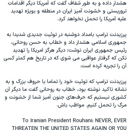
اسرائیل در جنگ
هشدار داده و به طور شفاف گفت که آمریکا دیگر اقدامات
تروریستی و خشونت آمیز ایران در منطقه و بویژه تهدید
نرگس محمدی برنده جایزه نوبل صلح
علیه آمریکا را تحمل نخواهد کرد.
همایش محافظه‌کاران آمریکا «سی‌پک»
صفحه‌های ویژه
پرزیدنت ترامپ بامداد دوشنبه در توئیت جديدى شديدا به
جمهوری اسلامی هشدار داد و خطاب به حسن روحانی،
سفر پرزیدنت ترامپ به چین
رئیس جمهورى ایران نوشت: ديگر هرگز امريكا را تهديد
نكن كه گرفتار عواقبى مى شوى كه در تاريخ هم كمتر كسى
آن را تجربه كرده است.
پرزیدنت ترامپ كه توئیت خود را تماما با حروف بزرگ و به
نشانه تاکید نوشته بود، خطاب به روحانی گفت ما دیگر آن
کشوری نیستیم که حرف‌های جنون آميز شما از خشونت و
مرگ را تحمل کنیم. مواظب باش.
To Iranian President Rouhani: NEVER, EVER
THREATEN THE UNITED STATES AGAIN OR YOU