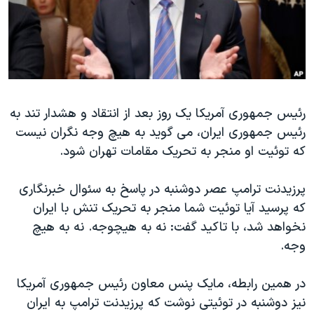
دنبال کنید
مستندها
فرهنگ و زندگی
حقوق شهروندی
انتخابات ریاست جمهوری آمریکا ۲۰۲۴
اقتصادی
حمله جمهوری اسلامی به اسرائیل
رمز مهسا
علم و فناوری
زبانهای مختلف
رئیس جمهوری آمریکا یک روز بعد از انتقاد و هشدار تند به
اسرائیل در جنگ
ورزش زنان در ایران
رئیس جمهوری ایران، می گوید به هیچ وجه نگران نیست
گالری عکس
اعتراضات زن، زندگی، آزادی
که توئیت او منجر به تحریک مقامات تهران شود.
آرشیو پخش زنده
مجموعه مستندهای دادخواهی
پرزیدنت ترامپ عصر دوشنبه در پاسخ به سئوال خبرنگاری
تریبونال مردمی آبان ۹۸
که پرسید آیا توئیت شما منجر به تحریک تنش با ایران
دادگاه حمید نوری
نخواهد شد، با تاکید گفت: نه به هیچوجه. نه به هیچ
چهل سال گروگان‌گیری
وجه.
قانون شفافیت دارائی کادر رهبری ایران
در همین رابطه، مایک پنس معاون رئیس جمهوری آمریکا
اعتراضات مردمی آبان ۹۸
نیز دوشنبه در توئیتی نوشت که پرزیدنت ترامپ به ایران