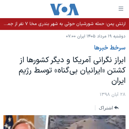
ینکهای
ابل
سترسی
ارتش یمن: حمله شورشیان حوثی به شهر بندری مخا ۷ نفر از جمله غیرنظامیان را کشت
خانه
هش
دوشنبه ۱۹ مرداد ۱۴۰۵ ایران ۰۷:۰۰
نسخه سبک وب‌سایت
ه
سرخط خبرها
حتوای
موضوع ها
صلی
ابراز نگرانی آمریکا و دیگر کشورها از
برنامه های تلویزیونی
ایران
هش
کشتن «ایرانیان بی‌گناه» توسط رژیم
جدول برنامه ها
ه
آمریکا
ایران
فحه
صفحه‌های ویژه
جهان
صلی
فرکانس‌های صدای آمریکا
ورزشی
جام جهانی ۲۰۲۶
۲۸ آبان ۱۳۹۸
هش
پخش رادیویی
ه
گزیده‌ها
عملیات خشم حماسی
اشتراک
ستجو
۲۵۰سالگی آمریکا
ویژه برنامه‌ها
یادگیری زبان انگلیسی
ویدیوها
بایگانی برنامه‌های تلویزیونی