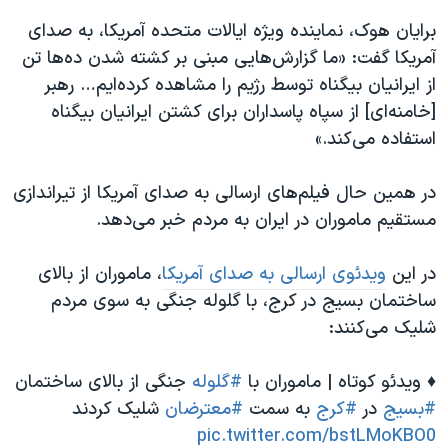
اسرائیل در جنگ
برایان هوک، نماینده ویژه ایالات متحده آمریکا، به صدای
نرگس محمدی برنده جایزه نوبل صلح
آمریکا گفت: «ما گزارش‌هایی مبنی بر کشته شدن ده‌ها تن
همایش محافظه‌کاران آمریکا «سی‌پک»
از ایرانیان بیگناه توسط رژیم را مشاهده کرده‌ایم… رهبر
[خامنه‌ای] از سپاه پاسداران برای کشتن ایرانیان بیگناه
صفحه‌های ویژه
استفاده می‌کند.»
سفر پرزیدنت ترامپ به چین
در همین حال فیلم‌های ارسالی به صدای آمریکا از تیراندازی
مستقیم ماموران در ایران به مردم خبر می‌دهد.
در این
ویدئوی ارسالی به صدای آمریکا
، ماموران از بالای
ساختمان بسیج در کرج، با گلوله جنگی به سوی مردم
شلیک می‌کنند:
♦️ ویدئو کوتاه | ماموران با
#گلوله
جنگی از بالای ساختمان
#بسیج
در
#کرج
به سمت
#معترضان
شلیک کردند
pic.twitter.com/bstLMoKBO0