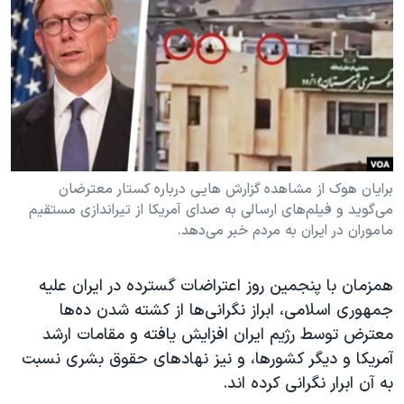
دنبال کنید
مستندها
فرهنگ و زندگی
حقوق شهروندی
انتخابات ریاست جمهوری آمریکا ۲۰۲۴
اقتصادی
حمله جمهوری اسلامی به اسرائیل
رمز مهسا
علم و فناوری
زبانهای مختلف
اسرائیل در جنگ
ورزش زنان در ایران
گالری عکس
اعتراضات زن، زندگی، آزادی
برایان هوک از مشاهده گزارش هایی درباره کستار معترضان
می‌گوید و فیلم‌های ارسالی به صدای آمریکا از تیراندازی مستقیم
آرشیو پخش زنده
مجموعه مستندهای دادخواهی
ماموران در ایران به مردم خبر می‌دهد.
تریبونال مردمی آبان ۹۸
دادگاه حمید نوری
همزمان با پنجمین روز اعتراضات گسترده در ایران علیه
جمهوری اسلامی، ابراز نگرانی‌ها از کشته شدن ده‌‌‌ها
چهل سال گروگان‌گیری
معترض توسط رژیم ایران افزایش یافته و مقامات ارشد
قانون شفافیت دارائی کادر رهبری ایران
آمریکا و دیگر کشورها، و نیز نهادهای حقوق بشری نسبت
اعتراضات مردمی آبان ۹۸
به آن ابرار نگرانی کرده اند.