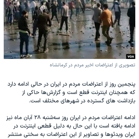
دنبال کنید
مستندها
فرهنگ و زندگی
حقوق شهروندی
انتخابات ریاست جمهوری آمریکا ۲۰۲۴
اقتصادی
حمله جمهوری اسلامی به اسرائیل
رمز مهسا
علم و فناوری
زبانهای مختلف
اسرائیل در جنگ
ورزش زنان در ایران
گالری عکس
اعتراضات زن، زندگی، آزادی
تصویری از اعتراضات اخیر مردم در کرمانشاه
آرشیو پخش زنده
مجموعه مستندهای دادخواهی
پنجمین روز از اعتراضات مردم در ایران در حالی ادامه دارد
تریبونال مردمی آبان ۹۸
که همچنان اینترنت قطع است و گزارش‌ها حاکی از
دادگاه حمید نوری
بازداشت های گسترده در شهرهای مختلف است.
چهل سال گروگان‌گیری
ادامه اعتراضات مردم در ایران روز سه‌شنبه ۲۸ آبان ماه نیز
قانون شفافیت دارائی کادر رهبری ایران
ادامه یافته است با این حال به دلیل قطعی اینترنت در
اعتراضات مردمی آبان ۹۸
ایران ویدئوها و تصاویر از این اعتراضات به سختی منتشر