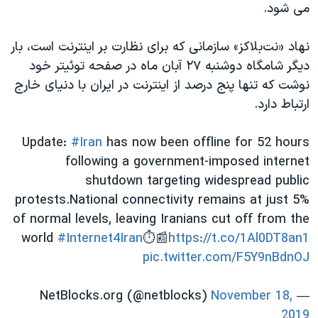
اسرائیل در جنگ
می شود.
نرگس محمدی برنده جایزه نوبل صلح
نهاد «نت‌بلاکز» سازمانی که برای نظارت بر اینترنت است، بار
همایش محافظه‌کاران آمریکا «سی‌پک»
دیگر شامگاه دوشنبه ۲۷ آبان ماه در صفحه توئیتر خود
صفحه‌های ویژه
نوشت که تنها پنج درصد از اینترنت در ایران با دنیای خارج
ارتباط دارد.
سفر پرزیدنت ترامپ به چین
Update:
#Iran
has now been offline for 52 hours
following a government-imposed internet
shutdown targeting widespread public
protests.National connectivity remains at just 5%
of normal levels, leaving Iranians cut off from the
world
#Internet4Iran
⏱📰
https://t.co/1Al0DT8an1
pic.twitter.com/F5Y9nBdnOJ
November 18,
— NetBlocks.org (@netblocks)
2019