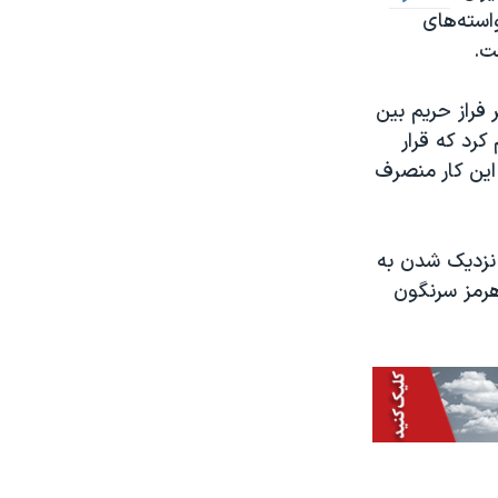
استه‌های
ت.
پهپاد آمریکا را بر فراز حریم بین
کرد که قرار
 این کار منصرف
ز نزدیک شدن به
هرمز سرنگون