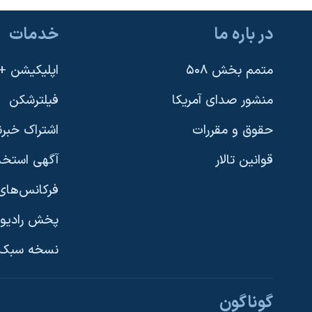
در باره ما
خدمات
متمم بخش ۵۰۸
اپلیکیشن +VOA
منشور صدای آمریکا
فیلترشکن
حقوق و مقررات
اشتراک خبرن
قوانین تالار
آگهی استخد
فرکانس‌های 
پخش رادیو
یادگیری زبان انگلیسی
نسخه سبک 
دنبال کنید
گوناگون