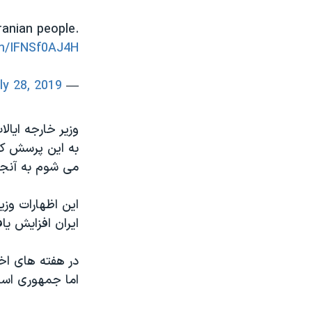
ranian people.
om/IFNSf0AJ4H
ly 28, 2019
— Secretary Pompeo (@SecPompeo)
وزیر خارجه ایال
به این پرسش که 
می شوم به آنجا
این اظهارات وزی
ایران افزایش یا
در هفته های اخ
اما جمهوری اسلا