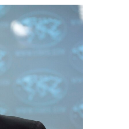
مستندها
فرهنگ و زندگی
حقوق شهروندی
انتخابات ریاست جمهوری آمریکا ۲۰۲۴
اقتصادی
حمله جمهوری اسلامی به اسرائیل
رمز مهسا
علم و فناوری
اسرائیل در جنگ
ورزش زنان در ایران
گالری عکس
اعتراضات زن، زندگی، آزادی
آرشیو پخش زنده
مجموعه مستندهای دادخواهی
تریبونال مردمی آبان ۹۸
دادگاه حمید نوری
چهل سال گروگان‌گیری
قانون شفافیت دارائی کادر رهبری ایران
اعتراضات مردمی آبان ۹۸
اسرائیل در جنگ