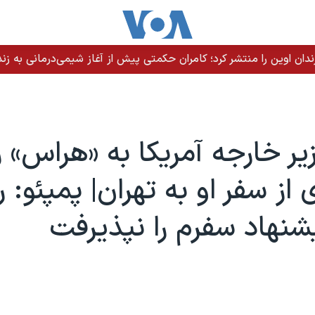
ندان اوین را منتشر کرد؛ کامران حکمتی پیش از آغاز شیمی‌درمانی به زند
زیر خارجه آمریکا به «هراس» ر
 از سفر او به تهران| پمپئو: ر
یشنهاد سفرم را نپذیرفت