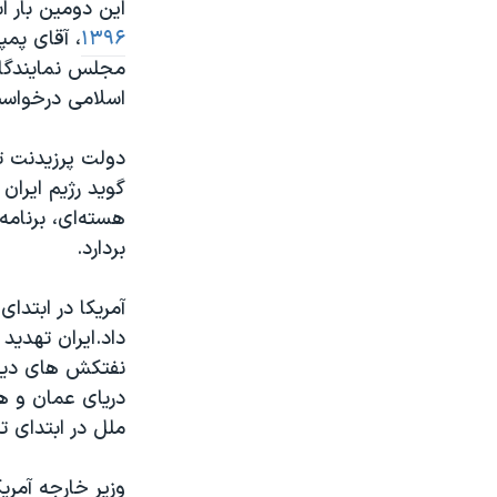
این دومین بار ا
۱۳۹۶
، آقای پمپ
مجلس نمایندگان
اسلامی درخواست 
دولت پرزیدنت تر
گويد رژيم ایران
هسته‌ای، برنام
بردارد.
داد.ایران تهدید
نفتکش های دیگر
دریای عمان و هم
ملل در ابتدای ت
وزیر خارجه آمری