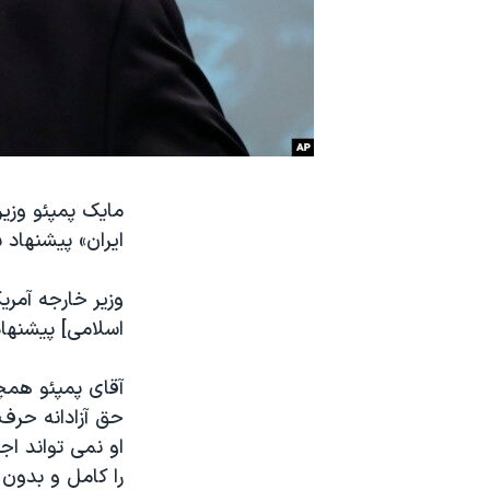
نرگس محمدی برنده جایزه نوبل صلح
همایش محافظه‌کاران آمریکا «سی‌پک»
صفحه‌های ویژه
سفر پرزیدنت ترامپ به چین
مایک پمپئو وزیر
ایران» پیشنهاد س
اسلامی] پیشنهاد
آقای پمپئو همچن
حق آزادانه حرف 
او نمی تواند اج
را کامل و بدون