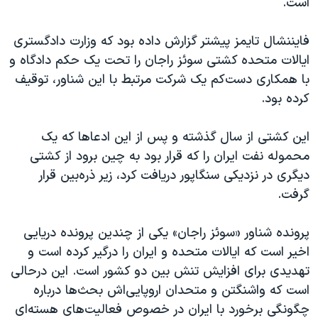
است.
اسرائیل در جنگ
نرگس محمدی برنده جایزه نوبل صلح
فایننشال تایمز پیشتر گزارش داده بود که وزارت دادگستری
همایش محافظه‌کاران آمریکا «سی‌پک»
ایالات متحده کشتی سوئز راجان را تحت یک حکم دادگاه و
با همکاری دست‌کم یک شرکت مرتبط با این شناور، توقیف
صفحه‌های ویژه
کرده بود.
سفر پرزیدنت ترامپ به چین
این کشتی از سال گذشته و پس از این ادعاها که یک
محموله نفت ایران را که قرار بود به چین برود از کشتی
دیگری در نزدیکی سنگاپور دریافت کرد، زیر ذره‌بین قرار
گرفت.
پرونده شناور «سوئز راجان» یکی از چندین پرونده دریایی
اخیر است که ایالات متحده و ایران را درگیر کرده است و
تهدیدی برای افزایش تنش بین دو کشور است. این درحالی
است که واشنگتن و متحدان اروپایی‌اش بحث‌ها درباره
چگونگی برخورد با ایران در خصوص فعالیت‌های هسته‌ای