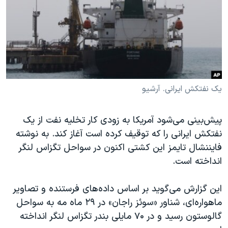
دنبال کنید
مستندها
فرهنگ و زندگی
حقوق شهروندی
انتخابات ریاست جمهوری آمریکا ۲۰۲۴
اقتصادی
حمله جمهوری اسلامی به اسرائیل
رمز مهسا
علم و فناوری
زبانهای مختلف
اسرائیل در جنگ
ورزش زنان در ایران
یک نفتکش ایرانی. آرشیو
گالری عکس
اعتراضات زن، زندگی، آزادی
پیش‌بینی می‌شود آمریکا به زودی کار تخلیه نفت از یک
آرشیو پخش زنده
مجموعه مستندهای دادخواهی
نفتکش ایرانی را که توقیف کرده است آغاز کند. به نوشته
تریبونال مردمی آبان ۹۸
فایننشال تایمز این کشتی اکنون در سواحل تگزاس لنگر
دادگاه حمید نوری
انداخته است.
چهل سال گروگان‌گیری
این گزارش می‌گوید بر اساس داده‌های فرستنده و تصاویر
قانون شفافیت دارائی کادر رهبری ایران
ماهواره‌ای، شناور «سوئز راجان» در ۲۹ ماه مه به سواحل
اعتراضات مردمی آبان ۹۸
گالوستون رسید و در ۷۰ مایلی بندر تگزاس لنگر انداخته