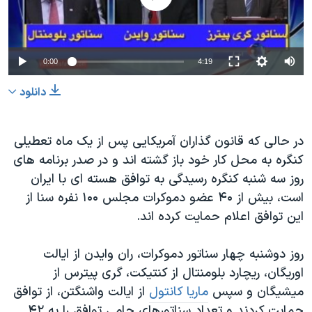
دنبال کنید
مستندها
فرهنگ و زندگی
حقوق شهروندی
انتخابات ریاست جمهوری آمریکا ۲۰۲۴
0:00
4:19
اقتصادی
حمله جمهوری اسلامی به اسرائیل
رمز مهسا
علم و فناوری
دانلود
زبانهای مختلف
اسرائیل در جنگ
ورزش زنان در ایران
در حالی که قانون گذاران آمریکایی پس از یک ماه تعطیلی
گالری عکس
اعتراضات زن، زندگی، آزادی
کنگره به محل کار خود باز گشته اند و در صدر برنامه های
آرشیو پخش زنده
مجموعه مستندهای دادخواهی
روز سه شنبه کنگره رسیدگی به توافق هسته ای با ایران
تریبونال مردمی آبان ۹۸
است، بیش از ۴۰ عضو دموکرات مجلس ۱۰۰ نفره سنا از
این توافق اعلام حمایت کرده اند.
دادگاه حمید نوری
چهل سال گروگان‌گیری
روز دوشنبه چهار سناتور دموکرات، ران وایدن از ایالت
قانون شفافیت دارائی کادر رهبری ایران
اوریگان، ریچارد بلومنتال از کنتیکت، گری پیترس از
میشیگان و سپس
ماریا کانتول
از ایالت واشنگتن، از توافق
اعتراضات مردمی آبان ۹۸
حمایت کردند و تعداد سناتورهای حامی توافق را به ۴۲