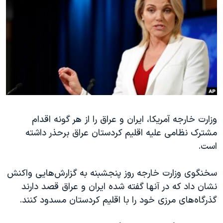
دنبال کنید
مستندها
فرهنگ و زندگی
حقوق شهروندی
انتخابات ریاست جمهوری آمریکا ۲۰۲۴
اقتصادی
حمله جمهوری اسلامی به اسرائیل
رمز مهسا
علم و فناوری
زبانهای مختلف
اسرائیل در جنگ
ورزش زنان در ایران
گالری عکس
اعتراضات زن، زندگی، آزادی
آرشیو پخش زنده
مجموعه مستندهای دادخواهی
وزارت خارجه آمریکا، ایران و عراق را از هر گونه اقدام
مشترک نظامی علیه اقلیم کردستان عراق برحذر داشته
تریبونال مردمی آبان ۹۸
است.
دادگاه حمید نوری
چهل سال گروگان‌گیری
سخنگوی وزارت خارجه روز پنجشبنه به گزارش‌هایی واکنش
نشان داد که در آنها گفته شده ایران و عراق قصد دارند
قانون شفافیت دارائی کادر رهبری ایران
گذرگاه‌های مرزی خود را با اقلیم کردستان مسدود کنند.
اعتراضات مردمی آبان ۹۸