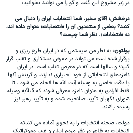
اسرائیل در جنگ
در زیر مشروح این گفت و گو را می توانید بخوانید:
نرگس محمدی برنده جایزه نوبل صلح
درخشش: آقای سفیر، شما انتخابات ایران را دنبال می
همایش محافظه‌کاران آمریکا «سی‌پک»
کنید؟ بعضی از منتقدین آن را «انتصابات» عنوان داده اند،
صفحه‌های ویژه
نه «انتخابات». نظر شما چیست؟
سفر پرزیدنت ترامپ به چین
بولتون:
به نظر من سیستمی که در ایران طرح ریزی و
برقرار شده است می تواند در معرض دستکاری و تقلب قرار
گیرد؛ و سالها است که در معرض تقلب است. در ایران
نامزدهای انتخاباتی از خود اختیاری ندارند، و گزینش آنها
با دقت خاصی به وسیله آیت الله ها انجام می شود ، تا
فقط افرادی به عنوان نامزد معرفی شوند که قبلاًبه وسیله
شورای نگهبان تأیید صلاحیت شده و به تأیید رهبر نیز
رسیده باشند.
دولت، صحنه انتخابات را به نحوی آماده می کندکه
انتخابات به ظاهر در نظر مردم ایران و غرب دموکراتیک