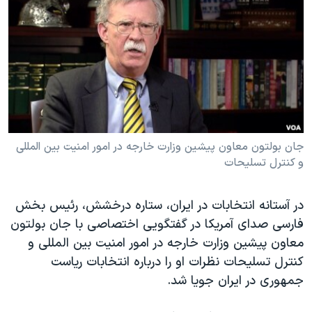
دنبال کنید
مستندها
فرهنگ و زندگی
حقوق شهروندی
انتخابات ریاست جمهوری آمریکا ۲۰۲۴
اقتصادی
حمله جمهوری اسلامی به اسرائیل
رمز مهسا
علم و فناوری
زبانهای مختلف
اسرائیل در جنگ
ورزش زنان در ایران
گالری عکس
اعتراضات زن، زندگی، آزادی
جان بولتون معاون پیشین وزارت خارجه در امور امنیت بین المللی
و کنترل تسلیحات
آرشیو پخش زنده
مجموعه مستندهای دادخواهی
تریبونال مردمی آبان ۹۸
در آستانه انتخابات در ایران، ستاره درخشش، رئیس بخش
دادگاه حمید نوری
فارسی صدای آمریکا در گفتگویی اختصاصی با جان بولتون
چهل سال گروگان‌گیری
معاون پیشین وزارت خارجه در امور امنیت بین المللی و
کنترل تسلیحات نظرات او را درباره انتخابات ریاست
قانون شفافیت دارائی کادر رهبری ایران
جمهوری در ایران جویا شد.
اعتراضات مردمی آبان ۹۸