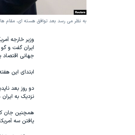
نرگس محمدی برنده جایزه نوبل صلح
همایش محافظه‌کاران آمریکا «سی‌پک»
به نظر می رسد بعد توافق هسته ای، مقام های
صفحه‌های ویژه
وزیر خارجه آمری
سفر پرزیدنت ترامپ به چین
ایران گفت و گو
جهانی اقتصاد ب
ابتدای این هفته،
دو روز بعد ناپد
نزدیک به ایران 
یافتن سه آمریکا