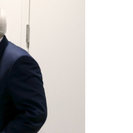
مستندها
فرهنگ و زندگی
حقوق شهروندی
انتخابات ریاست جمهوری آمریکا ۲۰۲۴
اقتصادی
حمله جمهوری اسلامی به اسرائیل
رمز مهسا
علم و فناوری
اسرائیل در جنگ
ورزش زنان در ایران
گالری عکس
اعتراضات زن، زندگی، آزادی
آرشیو پخش زنده
مجموعه مستندهای دادخواهی
تریبونال مردمی آبان ۹۸
دادگاه حمید نوری
چهل سال گروگان‌گیری
قانون شفافیت دارائی کادر رهبری ایران
اعتراضات مردمی آبان ۹۸
اسرائیل در جنگ