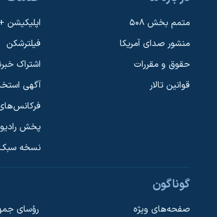
متمم بخش ۵۰۸
اپلیکیشن +VOA
منشور صدای آمریکا
فیلترشکن
حقوق و مقررات
اشتراک خبرن
قوانین تالار
آگهی استخد
فرکانس‌های 
پخش رادیو
یادگیری زبان انگلیسی
نسخه سبک 
دنبال کنید
گوناگون
صفحه‌های ویژه
رؤسای جمهو