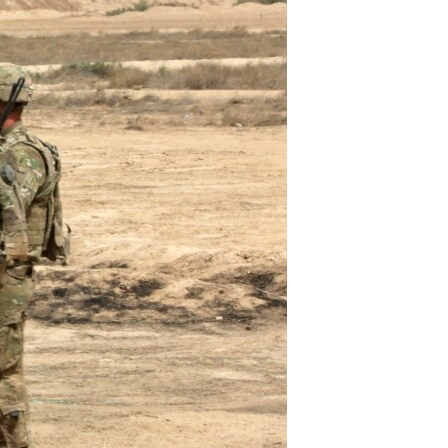
مستندها
فرهنگ و زندگی
حقوق شهروندی
انتخابات ریاست جمهوری آمریکا ۲۰۲۴
اقتصادی
حمله جمهوری اسلامی به اسرائیل
رمز مهسا
علم و فناوری
اسرائیل در جنگ
ورزش زنان در ایران
گالری عکس
اعتراضات زن، زندگی، آزادی
آرشیو پخش زنده
مجموعه مستندهای دادخواهی
تریبونال مردمی آبان ۹۸
دادگاه حمید نوری
چهل سال گروگان‌گیری
قانون شفافیت دارائی کادر رهبری ایران
اعتراضات مردمی آبان ۹۸
اسرائیل در جنگ