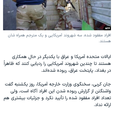
دنبال کنید
مستندها
فرهنگ و زندگی
حقوق شهروندی
انتخابات ریاست جمهوری آمریکا ۲۰۲۴
اقتصادی
حمله جمهوری اسلامی به اسرائیل
رمز مهسا
علم و فناوری
افراد مفقود شده، سه شهروند آمریکایی و یک مترجم همراه شان
زبانهای مختلف
هستند.
اسرائیل در جنگ
ورزش زنان در ایران
گالری عکس
اعتراضات زن، زندگی، آزادی
ایالات متحده آمریکا و عراق با یکدیگر در حال همکاری
آرشیو پخش زنده
مجموعه مستندهای دادخواهی
هستند تا چندین شهروند آمریکایی را ردیابی کنند که ظاهراً
تریبونال مردمی آبان ۹۸
در بغداد، پایتخت عراق، ربوده شده‌اند.
دادگاه حمید نوری
جان کربی، سخنگوی وزارت خارجه آمریکا، روز یکشنبه گفت
چهل سال گروگان‌گیری
واشنگتن از گزارش ربوده شدن این افراد آگاه است، ولی
قانون شفافیت دارائی کادر رهبری ایران
تعداد افراد مفقود شده را تأیید نکرد و جزئیات بیشتری هم
ارائه نداد.
اعتراضات مردمی آبان ۹۸