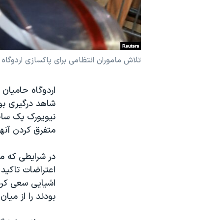
نرگس محمدی برنده جایزه نوبل صلح
همایش محافظه‌کاران آمریکا «سی‌پک»
صفحه‌های ویژه
تلاش ماموران انتظامی برای پاکسازی اردوگاه حا
سفر پرزیدنت ترامپ به چین
اردوگاه حامیان 
شاهد درگیری بود
نیویورک یک ساخت
متفرق کردن آنها
در شرایطی که مق
اعتراضات تاکید 
اشیایی سعی کرد
بودند را از میان 