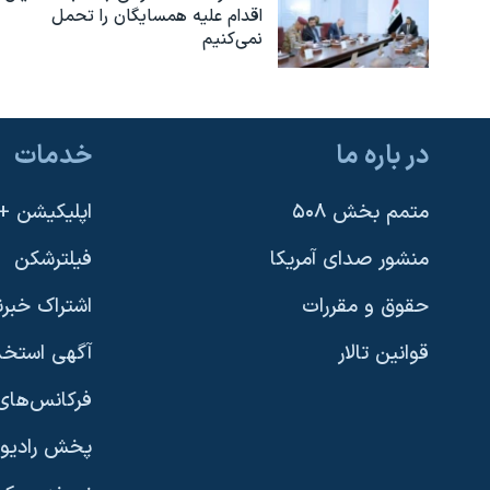
اقدام علیه همسایگان را تحمل
نمی‌کنیم
در باره ما
خدمات
متمم بخش ۵۰۸
اپلیکیشن +VOA
منشور صدای آمریکا
فیلترشکن
حقوق و مقررات
اشتراک خبرن
قوانین تالار
آگهی استخد
فرکانس‌های 
پخش رادیو
یادگیری زبان انگلیسی