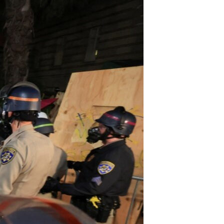
مستندها
فرهنگ و زندگی
حقوق شهروندی
انتخابات ریاست جمهوری آمریکا ۲۰۲۴
اقتصادی
حمله جمهوری اسلامی به اسرائیل
رمز مهسا
علم و فناوری
اسرائیل در جنگ
ورزش زنان در ایران
گالری عکس
اعتراضات زن، زندگی، آزادی
آرشیو پخش زنده
مجموعه مستندهای دادخواهی
تریبونال مردمی آبان ۹۸
دادگاه حمید نوری
چهل سال گروگان‌گیری
قانون شفافیت دارائی کادر رهبری ایران
اعتراضات مردمی آبان ۹۸
اسرائیل در جنگ