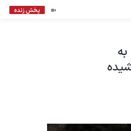
پخش زنده
به
شیده