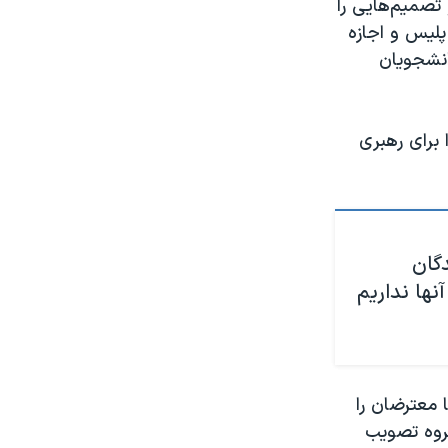
تصمیم‌هایی را
پلیس و اجازه
انشجویان
 برای رهبری
دگان
آنها نداریم
 معترضان را
گروه تصویب