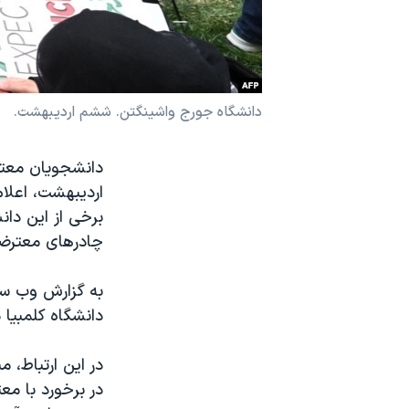
نرگس محمدی برنده جایزه نوبل صلح
همایش محافظه‌کاران آمریکا «سی‌پک»
صفحه‌های ویژه
دانشگاه جورج واشینگتن. ششم اردیبهشت.
سفر پرزیدنت ترامپ به چین
دانشجویان معتر
اردیبهشت، اعلام
برخی از این دان
چادرهای معترضان
به گزارش وب سا
دانشگاه کلمبیا در روز ۳۰ فرورد
در این ارتباط، 
در برخورد با مع