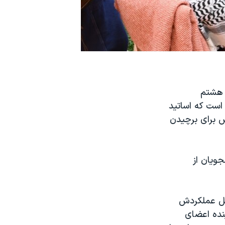
ه هشتم
 است که اساتید
یس برای برچیدن
ویان از
لیل عملکردش
نده اعضای