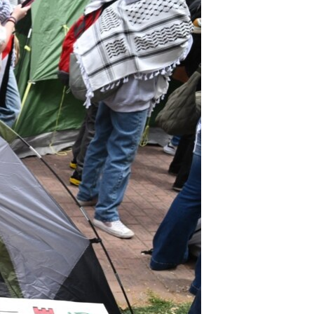
مستندها
فرهنگ و زندگی
حقوق شهروندی
انتخابات ریاست جمهوری آمریکا ۲۰۲۴
اقتصادی
حمله جمهوری اسلامی به اسرائیل
رمز مهسا
علم و فناوری
اسرائیل در جنگ
ورزش زنان در ایران
گالری عکس
اعتراضات زن، زندگی، آزادی
آرشیو پخش زنده
مجموعه مستندهای دادخواهی
تریبونال مردمی آبان ۹۸
دادگاه حمید نوری
چهل سال گروگان‌گیری
قانون شفافیت دارائی کادر رهبری ایران
اعتراضات مردمی آبان ۹۸
اسرائیل در جنگ