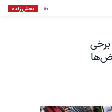
پخش زنده
برخی
اض‌ها