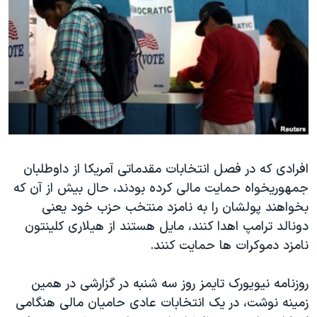
دنبال کنید
مستندها
فرهنگ و زندگی
حقوق شهروندی
انتخابات ریاست جمهوری آمریکا ۲۰۲۴
اقتصادی
حمله جمهوری اسلامی به اسرائیل
رمز مهسا
علم و فناوری
زبانهای مختلف
اسرائیل در جنگ
ورزش زنان در ایران
گالری عکس
اعتراضات زن، زندگی، آزادی
افرادی که در فصل انتخابات مقدماتی آمریکا از داوطلبان
آرشیو پخش زنده
مجموعه مستندهای دادخواهی
جمهوریخواه حمایت مالی کرده بودند، حال بیش از آن که
تریبونال مردمی آبان ۹۸
بخواهند پولشان را به نامزد منتخب حزب خود یعنی
دادگاه حمید نوری
دونالد ترامپ اهدا کنند، مایل هستند از هیلاری کلینتون
نامزد دموکرات ها حمایت کنند.
چهل سال گروگان‌گیری
قانون شفافیت دارائی کادر رهبری ایران
روزنامه نیویورک تایمز روز سه شنبه در گزارشی در همین
اعتراضات مردمی آبان ۹۸
زمینه نوشت، در یک انتخابات عادی حامیان مالی هنگامی