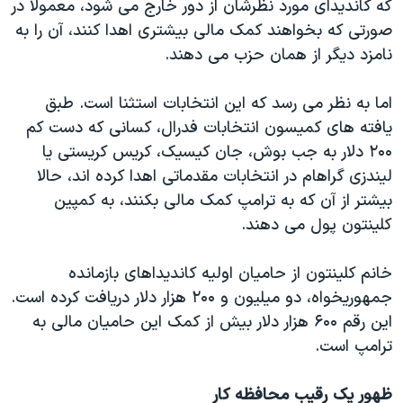
که کاندیدای مورد نظرشان از دور خارج می شود، معمولا در
اسرائیل در جنگ
صورتی که بخواهند کمک مالی بیشتری اهدا کنند، آن را به
نرگس محمدی برنده جایزه نوبل صلح
نامزد دیگر از همان حزب می دهند.
همایش محافظه‌کاران آمریکا «سی‌پک»
اما به نظر می رسد که این انتخابات استثنا است. طبق
صفحه‌های ویژه
یافته های کمیسون انتخابات فدرال، کسانی که دست کم
سفر پرزیدنت ترامپ به چین
۲۰۰ دلار به جب بوش، جان کیسیک، کریس کریستی یا
لیندزی گراهام در انتخابات مقدماتی اهدا کرده اند، حالا
بیشتر از آن که به ترامپ کمک مالی بکنند، به کمپین
کلینتون پول می دهند.
خانم کلینتون از حامیان اولیه کاندیداهای بازمانده
جمهوریخواه، دو میلیون و ۲۰۰ هزار دلار دریافت کرده است.
این رقم ۶۰۰ هزار دلار بیش از کمک این حامیان مالی به
ترامپ است.
ظهور یک رقیب محافظه کار