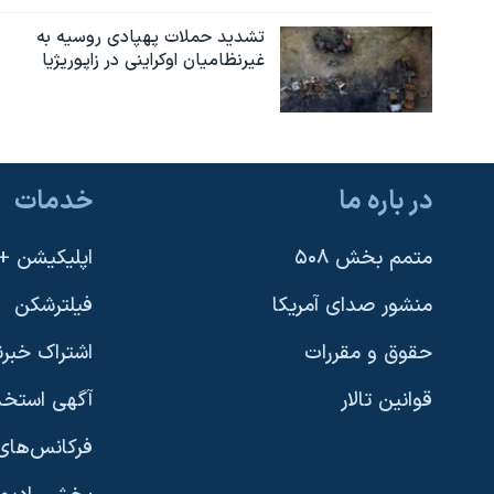
تشدید حملات پهپادی روسیه به
غیرنظامیان اوکراینی در زاپوریژیا
در باره ما
خدمات
متمم بخش ۵۰۸
اپلیکیشن +VOA
منشور صدای آمریکا
فیلترشکن
حقوق و مقررات
اشتراک خبرن
قوانین تالار
آگهی استخد
فرکانس‌های 