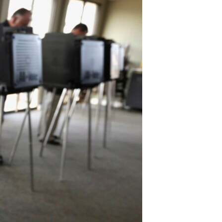
مستندها
فرهنگ و زندگی
حقوق شهروندی
انتخابات ریاست جمهوری آمریکا ۲۰۲۴
اقتصادی
حمله جمهوری اسلامی به اسرائیل
رمز مهسا
علم و فناوری
اسرائیل در جنگ
ورزش زنان در ایران
گالری عکس
اعتراضات زن، زندگی، آزادی
آرشیو پخش زنده
مجموعه مستندهای دادخواهی
تریبونال مردمی آبان ۹۸
دادگاه حمید نوری
چهل سال گروگان‌گیری
قانون شفافیت دارائی کادر رهبری ایران
اعتراضات مردمی آبان ۹۸
اسرائیل در جنگ