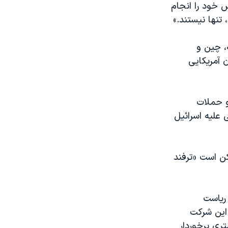
 خود را انجام
 تنها نیستند.»
، چین و
 آمریکایی
و حملات
علیه اسرائیل
کن است «ترفند
 ریاست
 گفته این شرکت
تری برخوردار