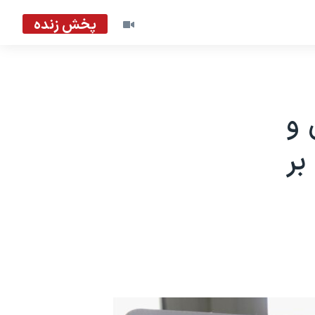
پخش زنده
 و
بر