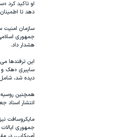
او تاکید کرد «
دهد تا اطمینان پ
سازمان امنیت س
جمهوری اسلامی ا
هشدار داد.
این ترفند‌ها می
سایبری «هک و ن
دیده شد، شامل
همچنین روسیه و 
انتشار اسناد جع
مایکروسافت نیز ا
آمریکایی، در مق