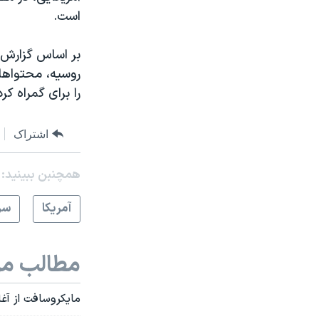
است.
بر اساس گزارش 
روسیه، محتواهای 
را برای گمراه ک
اشتراک
همچنبن ببینید:
آمريکا
سر
مطالب مر
مایکروسافت از آغاز عمل