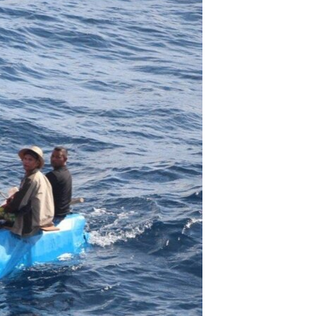
مستندها
فرهنگ و زندگی
حقوق شهروندی
انتخابات ریاست جمهوری آمریکا ۲۰۲۴
اقتصادی
حمله جمهوری اسلامی به اسرائیل
رمز مهسا
علم و فناوری
اسرائیل در جنگ
ورزش زنان در ایران
گالری عکس
اعتراضات زن، زندگی، آزادی
آرشیو پخش زنده
مجموعه مستندهای دادخواهی
تریبونال مردمی آبان ۹۸
دادگاه حمید نوری
چهل سال گروگان‌گیری
قانون شفافیت دارائی کادر رهبری ایران
اعتراضات مردمی آبان ۹۸
اسرائیل در جنگ