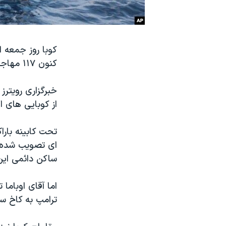
نرگس محمدی برنده جایزه نوبل صلح
همایش محافظه‌کاران آمریکا «سی‌پک»
کوبا روز جمعه ا
صفحه‌های ویژه
کنون ۱۱۷ مهاجر کوبایی از ایالات متحده اخراج شده اند.
سفر پرزیدنت ترامپ به چین
خبرگزاری رویترز
از کوبایی های ا
تحت کابینه بارا
ای تصویب شده بو
ساکن دائمی این
اما آقای اوباما
ترامپ به کاخ سف