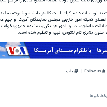
اط ورودی تحت کنترل دولت عبدربه منصور هادی را فراهم کنید.
 تد لو، نماینده دموکرات ایالت کالیفرنیا، استیو شبوت، نماین
ز اعضای کمیته امور خارجی مجلس نمایندگان آمریکا، و جیم مک
 ایالت ماساچوست، و رندی هولتگرن، نماینده جمهوریخواه ایال
حقوق بشری تام لنتوس، تهیه و تنظیم شده است.
Follow us
چاپ
خط خبرها