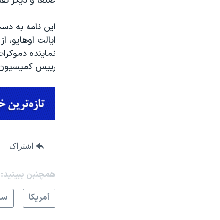
صنعا و دیگر نق
این نامه به دست
ایالت اوهایو، ا
نماینده دموکرات
رییس کمیسیون 
اشتراک
همچنبن ببینید:
آمريکا
سر