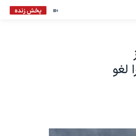
پخش زنده
 لغو