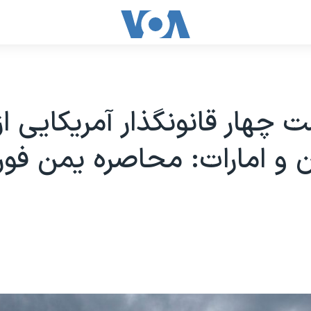
 چهار قانونگذار آمریکایی از
 و امارات: محاصره یمن فورا