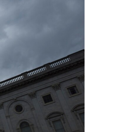
مستندها
فرهنگ و زندگی
حقوق شهروندی
انتخابات ریاست جمهوری آمریکا ۲۰۲۴
اقتصادی
حمله جمهوری اسلامی به اسرائیل
رمز مهسا
علم و فناوری
اسرائیل در جنگ
ورزش زنان در ایران
گالری عکس
اعتراضات زن، زندگی، آزادی
آرشیو پخش زنده
مجموعه مستندهای دادخواهی
تریبونال مردمی آبان ۹۸
دادگاه حمید نوری
چهل سال گروگان‌گیری
قانون شفافیت دارائی کادر رهبری ایران
اعتراضات مردمی آبان ۹۸
اسرائیل در جنگ