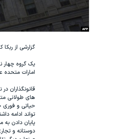
نرگس محمدی برنده جایزه نوبل صلح
همایش محافظه‌کاران آمریکا «سی‌پک»
صفحه‌های ویژه
سفر پرزیدنت ترامپ به چین
گزارشی از ربکا 
یک گروه چهار نف
امارات متحده ع
قانونگذاران در 
های طولانی متحد
حیاتی و فوری خ
تواند ادامه داش
پایان دادن به 
دوستانه و تجاری