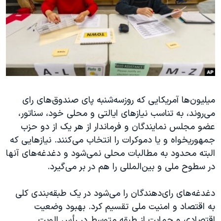
دنبال کنید
مستندها
فرهنگ و زندگی
حقوق شهروندی
انتخابات ریاست جمهوری آمریکا ۲۰۲۴
اقتصادی
حمله جمهوری اسلامی به اسرائیل
رمز مهسا
علم و فناوری
زبانهای مختلف
اسرائیل در جنگ
ورزش زنان در ایران
میلیون‌ها آمریکایی که روزسه‌شنبه پای صندوق‌های رای
گالری عکس
اعتراضات زن، زندگی، آزادی
می‌روند، به تناسب نیازهای ایالتی و محلی خود، سناتور،
آرشیو پخش زنده
مجموعه مستندهای دادخواهی
عضو مجلس نمایندگان و فرماندار از هر یک از دو حزب
تریبونال مردمی آبان ۹۸
جمهوریخواه و یا دموکرات را انتخاب می‌کنند. نیازهایی که
البته محدود به مطالبات محلی نمی‌شود و دغدغه‌های آنها
دادگاه حمید نوری
در سطوح ملی و بین‌المللی را هم در بر می‌گیرد.
چهل سال گروگان‌گیری
قانون شفافیت دارائی کادر رهبری ایران
دغدغه‌های رای‌دهندگان را می‌شود در یک طبقه‌بندی کلی
به اقتصاد و امنیت ملی تقسیم کرد. بهبود وضعیت
اعتراضات مردمی آبان ۹۸
اقتصادی و حمایت از طبقه متوسط در رأس الویت