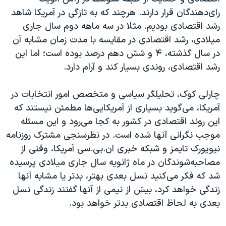
اسرائیل در جنگ
رای‌دهندگان قرار دارند. هرچند که به تازگی در آمریکا شاهد
نرگس محمدی برنده جایزه نوبل صلح
رشد اقتصادی بودیم. مثلا در سه ماهه دوم سال جاری
میلادی، رشد اقتصادی در مقایسه با مدت زمان مشابه آن
همایش محافظه‌کاران آمریکا «سی‌پک»
در سال گذشته، ۴ و شش دهم درصد بوده است؛ اما این
صفحه‌های ویژه
رشد اقتصادی، روندی بسیار کند و آرام دارد.
سفر پرزیدنت ترامپ به چین
چارلی کوک، تحلیلگر سیاسی و متخصص امور انتخابات در
آمریکا، می‌گوید بسیاری از آمریکایی‌ها مطمئن نیستند که
این روند اقتصادی در کشور به کجا می‌رود و این مسئله
موجب نگرانی آنها شده است. در نظرسنجی مشترک روزنامه
نیویورک تایمز و شبکه خبری ان.بی.سی آمریکا، وقتی از
مصاحبه‌شوندگان در ماه ژانویه سال جاری میلادی پرسیده
شد که فکر می‌کنید نسل بعدی بهتر، بدتر یا مشابه آنها
زندگی خواهد کرد، بیش از نیمی از آنها گفتند زندگی نسل
بعدی به لحاظ اقتصادی بدتر خواهد بود.