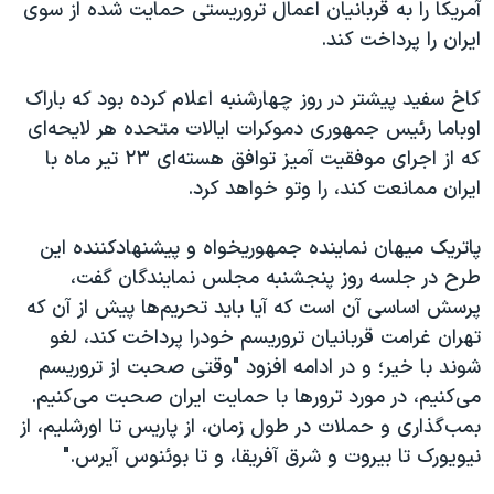
اسرائیل در جنگ
آمریکا را به قربانیان اعمال تروریستی حمایت شده از سوی
ایران را پرداخت کند.
نرگس محمدی برنده جایزه نوبل صلح
همایش محافظه‌کاران آمریکا «سی‌پک»
کاخ سفید پیشتر در روز چهارشنبه اعلام کرده بود که باراک
صفحه‌های ویژه
اوباما رئیس جمهوری دموکرات ایالات متحده هر لایحه‌ای
که از اجرای موفقیت آمیز توافق هسته‌ای ۲۳ تیر ماه با
سفر پرزیدنت ترامپ به چین
ایران ممانعت کند، را وتو خواهد کرد.
پاتریک میهان نماینده جمهوریخواه و پیشنهادکننده این
طرح در جلسه روز پنجشنبه مجلس نمایندگان گفت،
پرسش اساسی آن است که آیا باید تحریم‌ها پیش از آن که
تهران غرامت قربانیان تروریسم خودرا پرداخت کند، لغو
شوند با خیر؛ و در ادامه افزود "وقتی صحبت از تروریسم
می‌کنیم، در مورد ترورها با حمایت ایران صحبت می‌کنیم.
بمب‌گذاری و حملات در طول زمان، از پاریس تا اورشلیم، از
نیویورک تا بیروت و شرق آفریقا، و تا بوئنوس آیرس."