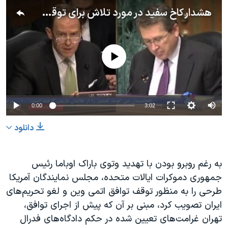
دنبال کنید
هشدار کاخ سفید در مورد تلاش برای توقف اجرای توافق اتمی ایران
مستندها
فرهنگ و زندگی
حقوق شهروندی
انتخابات ریاست جمهوری آمریکا ۲۰۲۴
اقتصادی
حمله جمهوری اسلامی به اسرائیل
No media source currently available
رمز مهسا
علم و فناوری
زبانهای مختلف
اسرائیل در جنگ
ورزش زنان در ایران
گالری عکس
اعتراضات زن، زندگی، آزادی
0:00
3:02
آرشیو پخش زنده
مجموعه مستندهای دادخواهی
دانلود
تریبونال مردمی آبان ۹۸
دادگاه حمید نوری
به رغم روبرو بودن با تهدید وتوی باراک اوباما رئیس
چهل سال گروگان‌گیری
جمهوری دموکرات ایالات متحده، مجلس نمایندگان آمریکا
طرحی را به منظور توقف توافق اتمی وین و لغو تحریم‌های
قانون شفافیت دارائی کادر رهبری ایران
ایران تصویب کرد، مبنی بر آن که پیش از اجرای توافق،
اعتراضات مردمی آبان ۹۸
تهران غرامت‌های تعیین شده در حکم دادگاه‌های فدرال