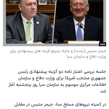
دنبال کنید
مستندها
فرهنگ و زندگی
حقوق شهروندی
انتخابات ریاست جمهوری آمریکا ۲۰۲۴
اقتصادی
حمله جمهوری اسلامی به اسرائیل
رمز مهسا
علم و فناوری
زبانهای مختلف
اسرائیل در جنگ
ورزش زنان در ایران
گالری عکس
اعتراضات زن، زندگی، آزادی
جیمز متیس (راست) و مایک پمپئو گزینه های پیشنهادی برای
وزارت دفاع و سازمان سیا
آرشیو پخش زنده
مجموعه مستندهای دادخواهی
تریبونال مردمی آبان ۹۸
جلسه بررسی اعتبار نامه دو گزینه پیشنهادی رئیس
دادگاه حمید نوری
جمهوری منتخب آمریکا برای وزارت دفاع و سازمان
چهل سال گروگان‌گیری
اطلاعات مرکزی موسوم به سازمان سیا روز پنجشنبه آغاز
شد.
قانون شفافیت دارائی کادر رهبری ایران
اعتراضات مردمی آبان ۹۸
در کمیته نیروهای مسلح سنا، جیمز متیس در مقابل