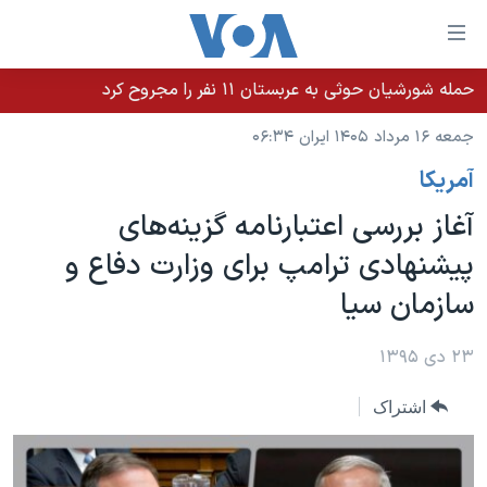
ینکهای
ابل
سترسی
حمله شورشیان حوثی به عربستان ۱۱ نفر را مجروح کرد
خانه
هش
جمعه ۱۶ مرداد ۱۴۰۵ ایران ۰۶:۳۴
نسخه سبک وب‌سایت
ه
آمريکا
حتوای
موضوع ها
صلی
آغاز بررسی اعتبارنامه گزینه‌های
برنامه های تلویزیونی
ایران
هش
پیشنهادی ترامپ برای وزارت دفاع و
جدول برنامه ها
ه
آمریکا
سازمان سیا
فحه
صفحه‌های ویژه
جهان
صلی
فرکانس‌های صدای آمریکا
ورزشی
جام جهانی ۲۰۲۶
۲۳ دی ۱۳۹۵
هش
پخش رادیویی
ه
گزیده‌ها
عملیات خشم حماسی
اشتراک
ستجو
۲۵۰سالگی آمریکا
ویژه برنامه‌ها
یادگیری زبان انگلیسی
ویدیوها
بایگانی برنامه‌های تلویزیونی