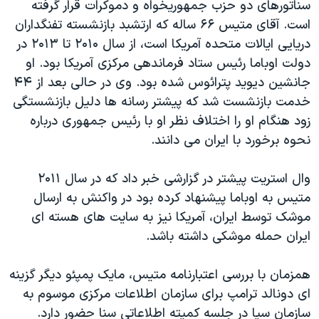
اسرائیل در جنگ
سناتورهای دو حزب جمهوریخواه و دموکرات قرار گرفته
است. آقای متیس ۶۶ ساله که ارتشبد بازنشسته تفنگداران
نرگس محمدی برنده جایزه نوبل صلح
دریایی ایالات متحده آمریکا است، از سال ۲۰۱۰ تا ۲۰۱۳ در
همایش محافظه‌کاران آمریکا «سی‌پک»
دولت اوباما رئیس ستاد فرماندهی مرکزی آمریکا بود. او
صفحه‌های ویژه
جانشین دیوید پترائوس شده بود. وی در حالی بعد از ۴۴
خدمت بازنشست شد که پیشتر رسانه ها دلیل بازنشستگی
سفر پرزیدنت ترامپ به چین
زود هنگام او را اختلاف نظر او با رئیس جمهوری درباره
نحوه برخورد با ایران می دانند.
وال استریت پیشتر در گزارشی خبر داد که در سال ۲۰۱۱
متیس به اوباما پیشنهاد کرده بود در واکنش به ارسال
موشک توسط ایران، آمریکا نیز به سایت های هسته ای
ایران حمله موشکی داشته باشد.
همزمان با بررسی اعتبارنامه متیس، مایک پمپئو دیگر گزینه
ای دونالد ترامپ برای سازمان اطلاعات مرکزی موسوم به
سازمان سیا در جلسه کمیته اطلاعاتی سنا حضور دارد.