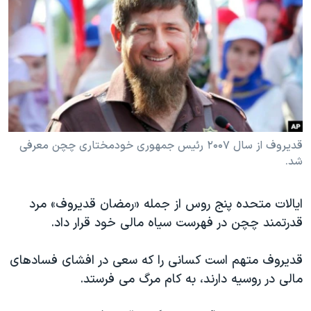
دنبال کنید
مستندها
فرهنگ و زندگی
حقوق شهروندی
انتخابات ریاست جمهوری آمریکا ۲۰۲۴
اقتصادی
حمله جمهوری اسلامی به اسرائیل
رمز مهسا
علم و فناوری
زبانهای مختلف
اسرائیل در جنگ
ورزش زنان در ایران
گالری عکس
اعتراضات زن، زندگی، آزادی
قدیروف از سال ۲۰۰۷ رئیس جمهوری خودمختاری چچن معرفی
شد.
آرشیو پخش زنده
مجموعه مستندهای دادخواهی
تریبونال مردمی آبان ۹۸
‎ایالات متحده پنج روس از جمله «رمضان قدیروف» مرد
دادگاه حمید نوری
قدرتمند چچن در فهرست سیاه مالی خود قرار داد.
چهل سال گروگان‌گیری
قدیروف متهم است کسانی را که سعی در افشای فسادهای
قانون شفافیت دارائی کادر رهبری ایران
مالی در روسیه دارند، به کام مرگ می فرستد.
اعتراضات مردمی آبان ۹۸