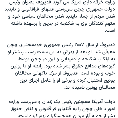
اسرائیل در جنگ
وزارت خزانه داری آمریکا می گوید قدیروف بعنوان رئیس
دولت جمهوری چچن سرپرستی قتلهای فراقانونی و ناپدید
نرگس محمدی برنده جایزه نوبل صلح
شدن مردم از جمله ناپدید شدن مخالفان سیاسی خود و
همایش محافظه‌کاران آمریکا «سی‌پک»
متهم کنندگان وی به شکنجه در چچن را برعهده داشته
صفحه‌های ویژه
است.
سفر پرزیدنت ترامپ به چین
قدیروف از سال ۲۰۰۷ رئیس جمهوری خودمختاری چچن
معرفی شد. او بعد از پدرش به این سمت رسید. پیشتر او
به ارتکاب شکنجه و آدم‌ربایی و ترور در چچن توسط
گروه‌های مدافع حقوق بشر شده‌ بود. رابطه او با پوتین
خوب و بوده است. قدیروف از مرگ ناگهانی مخالفان
پوتین استقبال کرده و برخی او را عامل اجرای ترور
مخالفان پوتین نامیده اند.
دولت آمریکا همچنین رئیس یک زندان و سرپرست وزارت
امور داخلی چچن را به قتلهای فراقانونی و نقض حقوق
بشر از جمله آزار مردان همجسنگرا متهم کرده است.