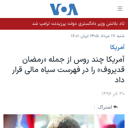
ینکهای
ابل
سترسی
تاد بلانش وزیر دادگستری دولت پرزیدنت ترامپ شد
خانه
هش
شنبه ۱۷ مرداد ۱۴۰۵ ایران ۱۶:۰۱
نسخه سبک وب‌سایت
ه
آمريکا
حتوای
موضوع ها
صلی
آمریکا چند روس از جمله «رمضان
برنامه های تلویزیونی
ایران
هش
قدیروف» را در فهرست سیاه مالی قرار
جدول برنامه ها
ه
آمریکا
داد
فحه
صفحه‌های ویژه
جهان
صلی
فرکانس‌های صدای آمریکا
ورزشی
جام جهانی ۲۰۲۶
۳۰ آذر ۱۳۹۶
هش
پخش رادیویی
ه
گزیده‌ها
عملیات خشم حماسی
اشتراک
ستجو
۲۵۰سالگی آمریکا
ویژه برنامه‌ها
یادگیری زبان انگلیسی
ویدیوها
بایگانی برنامه‌های تلویزیونی